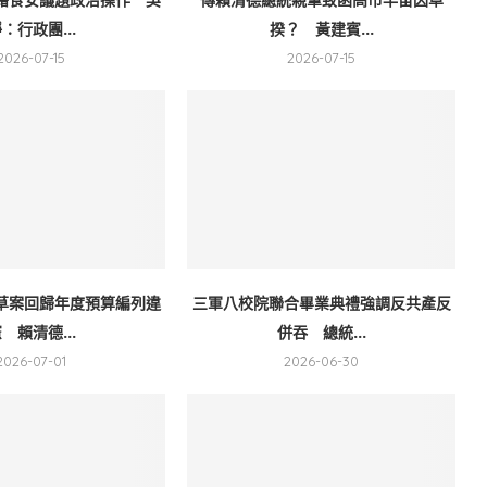
：行政團...
揆？ 黃建賓...
2026-07-15
2026-07-15
草案回歸年度預算編列違
三軍八校院聯合畢業典禮強調反共產反
 賴清德...
併吞 總統...
2026-07-01
2026-06-30