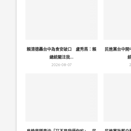
賴清德轟台中為食安破口 盧秀燕：賴
民進黨台中開
總統關注我...
統
2026-08-07
吳峥竟稱毒油「又不是我逼你吃」 民
民進黨批藍白