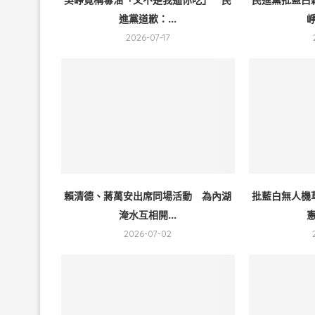
進黨道歉：...
崢
2026-07-17
賴清德、蔣萬安出席同場活動 為內湖
批藍白無人機
淹水互相開...
憲
2026-07-02