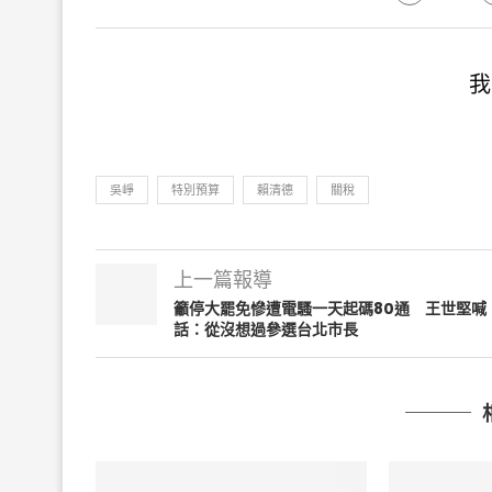
我
吳崢
特別預算
賴清德
關稅
上一篇報導
籲停大罷免慘遭電騷一天起碼80通 王世堅喊
話：從沒想過參選台北市長