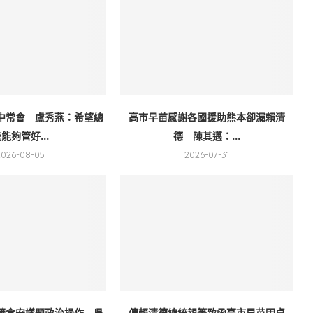
中常會 盧秀燕：希望總
高市早苗感謝各國援助熊本卻漏賴清
能夠管好...
德 陳其邁：...
2026-08-05
2026-07-31
藉食安議題政治操作 吳
傳賴清德總統親筆致函高市早苗因卓