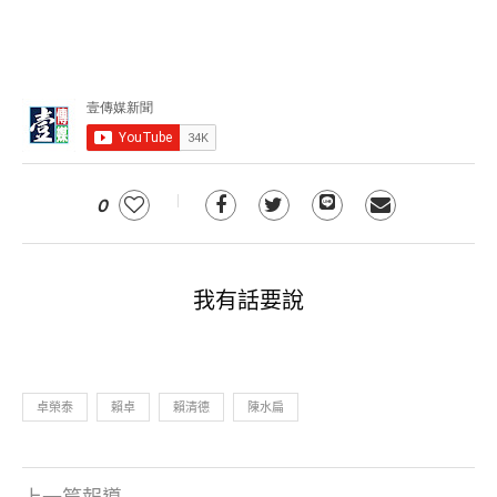
0
我有話要說
卓榮泰
賴卓
賴清德
陳水扁