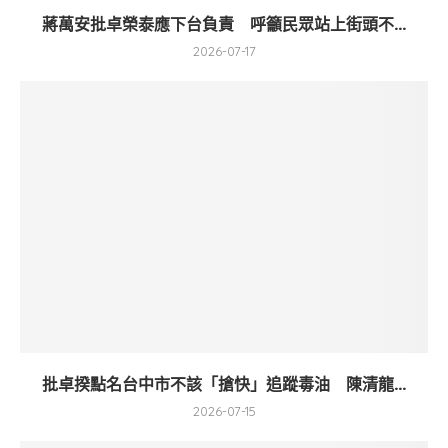
蔣萬安批卓榮泰應下台負責 呼籲民眾站上街頭不...
2026-07-17
批卓揆點名台中市不該「搶快」追蹤毒油 陳清龍...
2026-07-15