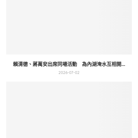
賴清德、蔣萬安出席同場活動 為內湖淹水互相開...
2026-07-02