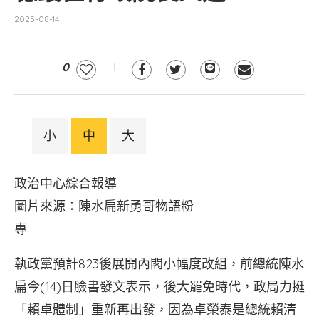
2025-08-14
0
小
中
大
政治中心綜合報導
圖片來源：陳水扁新勇哥物語粉
專
執政黨預計823後展開內閣小幅度改組，前總統陳水
扁今(14)日臉書發文表示，後大罷免時代，政局力挺
「賴卓體制」重新再出發，因為卓榮泰是總統賴清