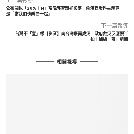
上一篇報導
公布關稅「20%＋N」當晚郭智輝卻設宴 侯漢廷爆料主題竟
是「當我們快樂在一起」
下一篇報導
台灣不「壹」樣【影音】南台灣豪雨成災 政府救災反應慢半
拍｜璩總「鞭」新聞
相關報導