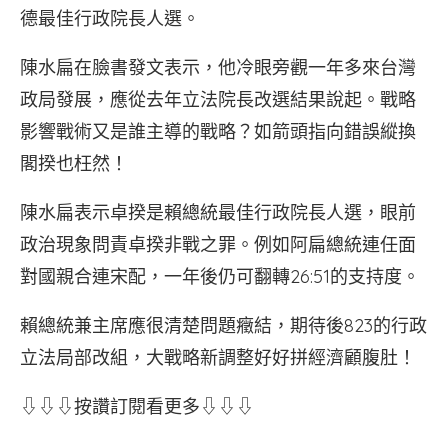
德最佳行政院長人選。
陳水扁在臉書發文表示，他冷眼旁觀一年多來台灣
政局發展，應從去年立法院長改選結果說起。戰略
影響戰術又是誰主導的戰略？如箭頭指向錯誤縱換
閣揆也枉然！
陳水扁表示卓揆是賴總統最佳行政院長人選，眼前
政治現象問責卓揆非戰之罪。例如阿扁總統連任面
對國親合連宋配，一年後仍可翻轉26:51的支持度。
賴總統兼主席應很清楚問題癥結，期待後823的行政
立法局部改組，大戰略新調整好好拼經濟顧腹肚！
⇩⇩⇩按讚訂閱看更多⇩⇩⇩