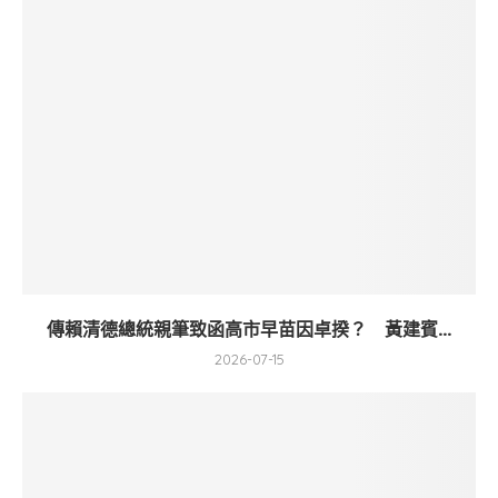
傳賴清德總統親筆致函高市早苗因卓揆？ 黃建賓...
2026-07-15