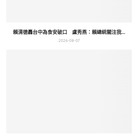
賴清德轟台中為食安破口 盧秀燕：賴總統關注我...
2026-08-07