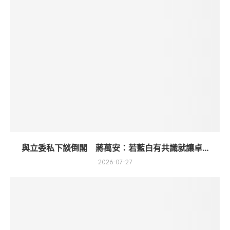
與立委私下談倒閣 蔣萬安：若藍白有共識就讓卓...
2026-07-27