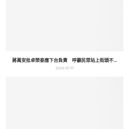
蔣萬安批卓榮泰應下台負責 呼籲民眾站上街頭不...
2026-07-17