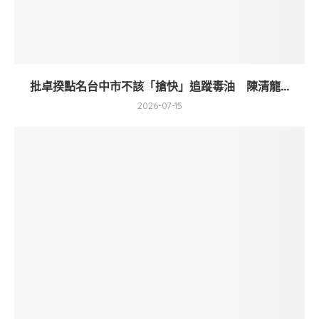
批卓揆點名台中市不該「搶快」追蹤毒油 陳清龍...
2026-07-15