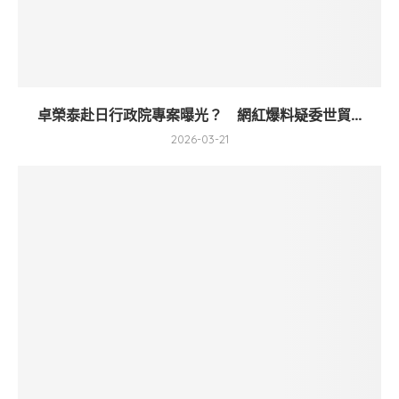
卓榮泰赴日行政院專案曝光？ 網紅爆料疑委世貿...
2026-03-21