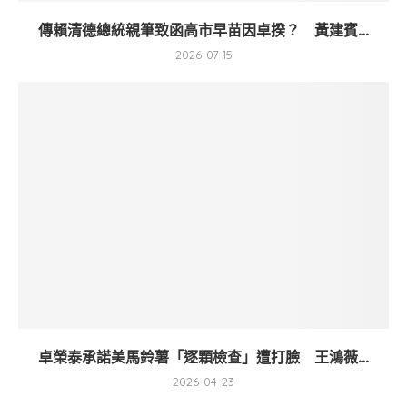
傳賴清德總統親筆致函高市早苗因卓揆？ 黃建賓...
2026-07-15
卓榮泰承諾美馬鈴薯「逐顆檢查」遭打臉 王鴻薇...
2026-04-23