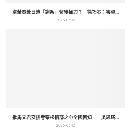
卓榮泰赴日遭「謝系」背後捅刀？ 徐巧芯：害卓...
2026-03-18
批馬文君安排考察松指部之心全國皆知 吳思瑤...
2026-03-12