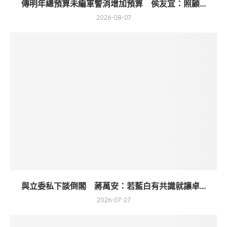
傳明年總預算未編軍警消增加預算 侯友宜：照顧...
2026-08-07
與立委私下談倒閣 蔣萬安：若藍白有共識就讓卓...
2026-07-27