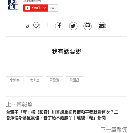
0
我有話要說
卓榮泰
太上皇
軍警消
黃國昌
上一篇報導
台灣不「壹」樣【影音】川普想拿諾貝爾和平獎就看這次？二
會澤倫斯基氣氛佳、普丁給不給臉？｜璩總「鞭」新聞
下一篇報導