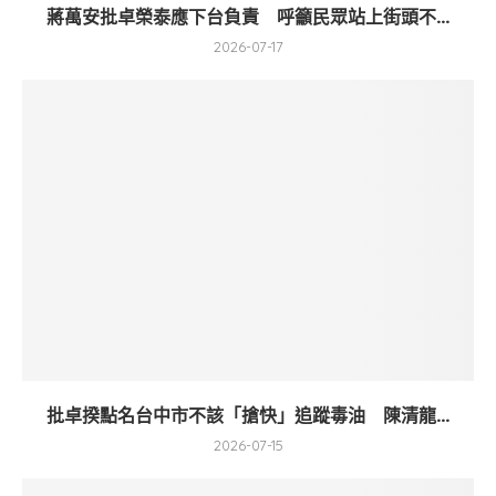
蔣萬安批卓榮泰應下台負責 呼籲民眾站上街頭不...
2026-07-17
批卓揆點名台中市不該「搶快」追蹤毒油 陳清龍...
2026-07-15