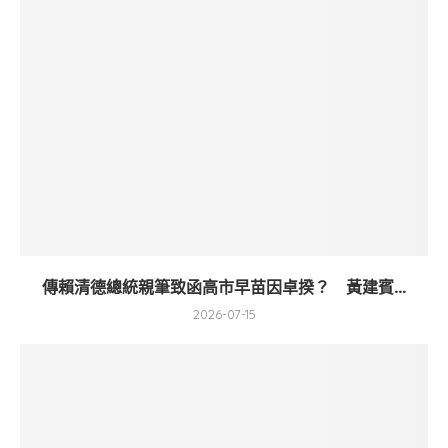
傳賴清德總統親筆致函高市早苗因卓揆？ 黃建賓...
2026-07-15