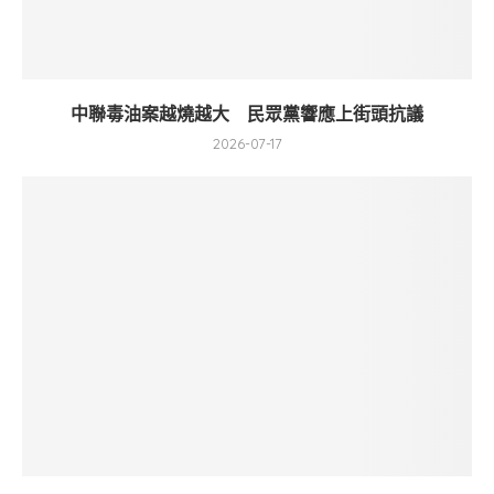
中聯毒油案越燒越大 民眾黨響應上街頭抗議
2026-07-17