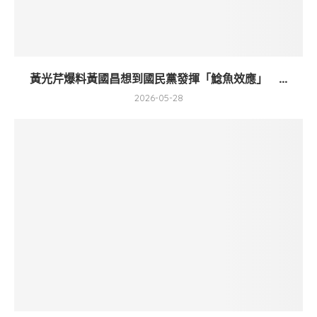
黃光芹爆料黃國昌想到國民黨發揮「鯰魚效應」 ...
2026-05-28