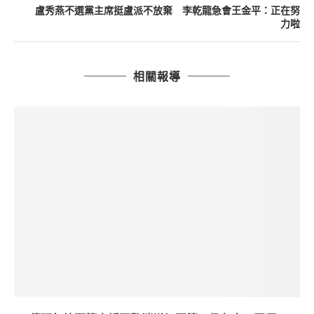
盧秀燕不選黨主席挺盧派不放棄 李乾龍急會王金平：正在努
力啦
相關報導