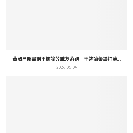
黃國昌新書稱王婉諭等戰友落跑 王婉諭舉證打臉...
2026-06-04