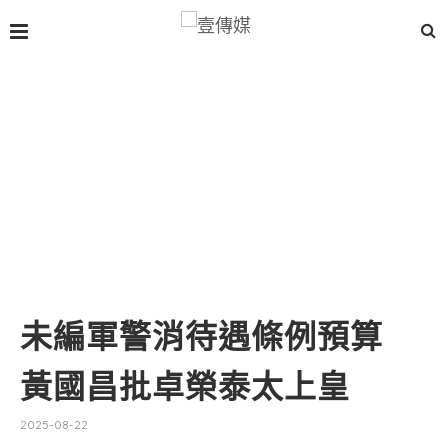
未編軍警消待遇條例預算
黃國昌批卓榮泰太上皇
2025-08-22