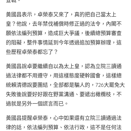
宣戰。
黃國昌表示，卓榮泰又來了，真的把自己當太上
皇？他說，去年禁伐補償時修正過的法令，內閣不
願依法編列預算，造成巨大爭議，後續總預算審查
的阻礙，整件事情延到今年透過追加預算辦理，這
些歷程卓榮泰都忘了？
黃國昌說卓要繼續自以為太上皇，認為立院三讀通
過法律都不用遵守，用這樣態度硬幹國會，這樣總
統賴清德說要團結，全部都是騙人的，726大罷免大
失敗後說要好好跟在野黨溝通、要遞出橄欖枝，不
過就是另外一個謊言而已。
黃國昌提醒卓榮泰，心中如果還有立院三讀通過法
律的話，依法編列預算、依法行政，這不是任何法