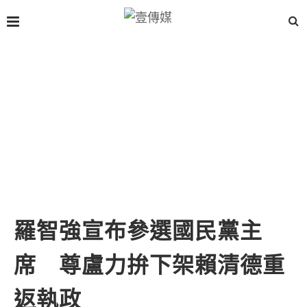
羅智強宣布參選國民黨主
席 尊盧力拚下架賴清德重
返執政