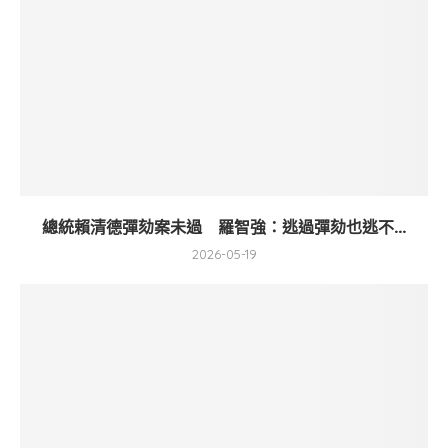
總統賴清德彈劾案未過 羅智強：逃過彈劾也逃不...
2026-05-19