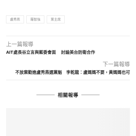
盧秀燕
羅智強
黨主席
上一篇報導
AIT處長谷立言與藍委會面 討論美台防衛合作
下一篇報導
不放棄勸進盧秀燕選黨魁 李乾龍：盧媽媽不要，黃媽媽也可
相關報導