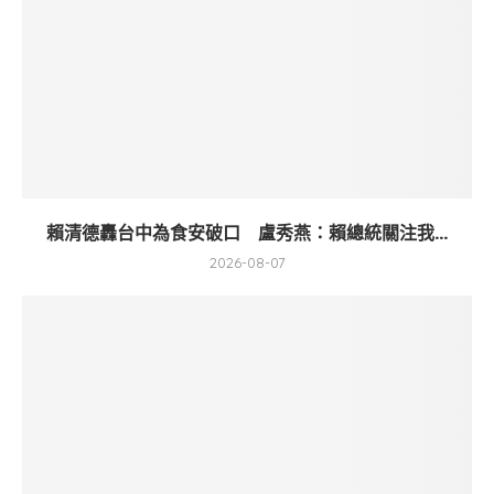
賴清德轟台中為食安破口 盧秀燕：賴總統關注我...
2026-08-07