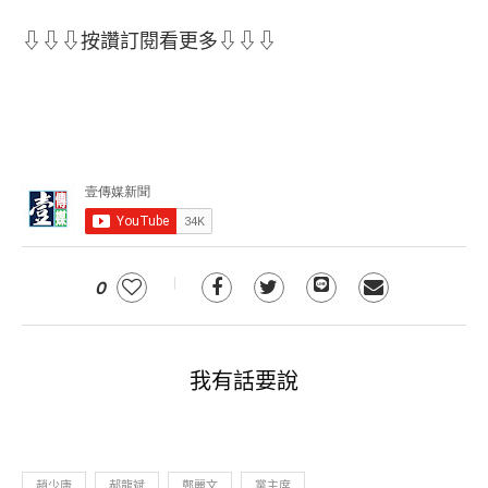
⇩⇩⇩按讚訂閱看更多⇩⇩⇩
0
我有話要說
趙少康
郝龍斌
鄭麗文
黨主席