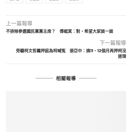
上一篇報導
不排除參選國民黨黨主席？ 傅崐萁：對，希望大家談一談
下一篇報導
旁聽柯文哲羈押庭為柯喊冤 張亞中：搞11、12個月再押柯沒
道理
相關報導