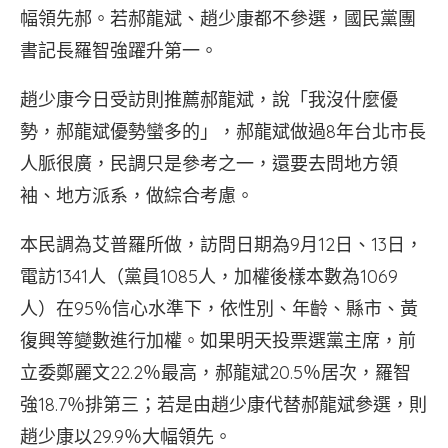
幅領先郝。若郝龍斌、趙少康都不參選，國民黨團
書記長羅智強躍升第一。
趙少康今日受訪則推薦郝龍斌，說「我沒什麼優
勢，郝龍斌優勢蠻多的」，郝龍斌做過8年台北市長
人脈很廣，民調只是參考之一，還要去問地方領
袖、地方派系，做綜合考慮。
本民調為艾普羅所做，訪問日期為9月12日、13日，
電訪1341人（黨員1085人，加權後樣本數為1069
人）在95％信心水準下，依性別、年齡、縣市、黃
復興等變數進行加權。如果明天投票選黨主席，前
立委鄭麗文22.2％最高，郝龍斌20.5％居次，羅智
強18.7％排第三；若是由趙少康代替郝龍斌參選，則
趙少康以29.9％大幅領先。