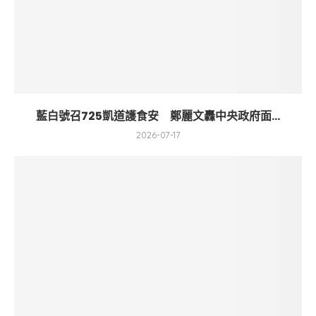
藍白號召725凱道護食安 鄭麗文轟中央政府面...
2026-07-17