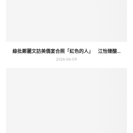
綠批鄭麗文訪美僑宴合照「紅色的人」 江怡臻酸...
2026-06-09