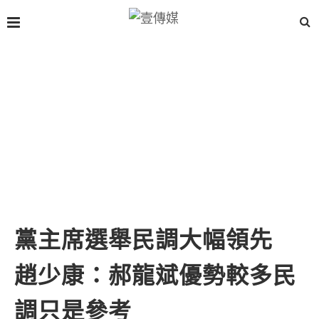
黨主席選舉民調大幅領先
趙少康：郝龍斌優勢較多民
調只是參考