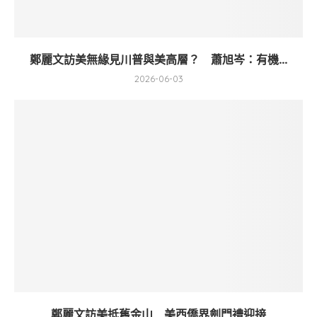
鄭麗文訪美無緣見川普與美高層？ 蕭旭岑：有機...
2026-06-03
鄭麗文訪美抵舊金山 美西僑界劍門禮迎接