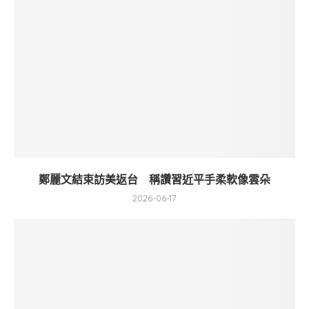
鄭麗文結束訪美返台 稱讚習近平手柔軟像雲朵
2026-06-17