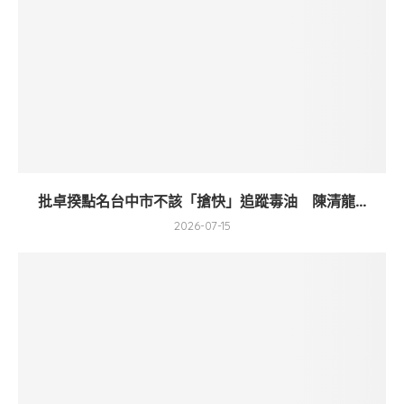
批卓揆點名台中市不該「搶快」追蹤毒油 陳清龍...
2026-07-15