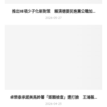
推出18項少子化新對策 賴清德要民進黨公職加...
2026-05-27
卓榮泰承諾美馬鈴薯「逐顆檢查」遭打臉 王鴻薇...
2026-04-23