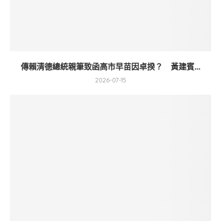
傳賴清德總統親筆致函高市早苗因卓揆？ 黃建賓...
2026-07-15