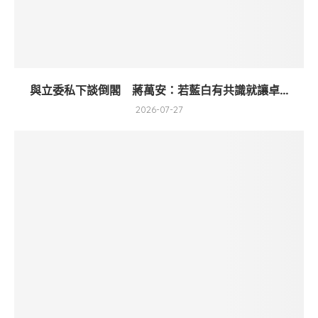
與立委私下談倒閣 蔣萬安：若藍白有共識就讓卓...
2026-07-27