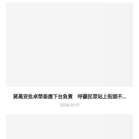
蔣萬安批卓榮泰應下台負責 呼籲民眾站上街頭不...
2026-07-17