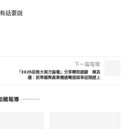
有話要說
下一篇報導
：
「2025前進大南方論壇」分享轉型經驗 陳其
邁：抓準國際產業機遇彎道超車迎頭趕上
相關報導