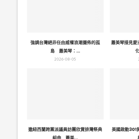
強調台灣絕非任由威權浪潮擺佈的孤
蕭美琴接見愛
島 蕭美琴：...
化
2026-08-05
邀紐西蘭跨黨派議員訪團欣賞排灣祭典
美國啟動30
組曲 蕭美...