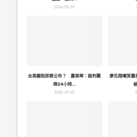
2026-05-07
台美關稅即將公布？ 蕭美琴：談判團
廖先翔嘲笑蕭
隊24小時...
被
2025-07-25