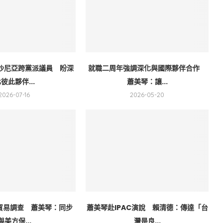
沙尼亞跨黨派議員 盼深
就職二周年強調深化與國際夥伴合作
彼此夥伴...
蕭美琴：讓...
2026-07-16
2026-05-20
1貿易調查 蕭美琴：同步
蕭美琴赴IPAC演說 賴清德：傳達「台
與美方保...
灣是良...