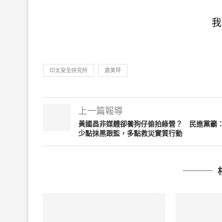
我
印太安全研究所
蕭美琴
上一篇報導
黃國昌非媒體卻養狗仔偷拍綠營？ 民進黨籲
少點抹黑跟監，多點救災實質行動