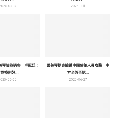
2026-03-13
2025-11-11
美琴險些遇害 卓冠廷：
蕭美琴捷克險遭中國使館人員攻擊 中
罷掉剛好...
方全盤否認...
2025-06-30
2025-06-27