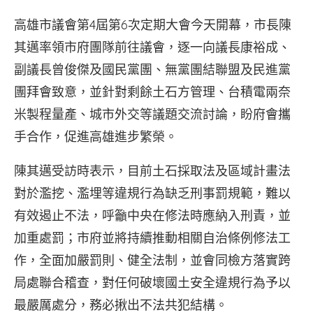
高雄市議會第4屆第6次定期大會今天開幕，市長陳
其邁率領市府團隊前往議會，逐一向議長康裕成、
副議長曾俊傑及國民黨團、無黨團結聯盟及民進黨
團拜會致意，並針對剩餘土石方管理、台積電兩奈
米製程量產、城市外交等議題交流討論，盼府會攜
手合作，促進高雄進步繁榮。
陳其邁受訪時表示，目前土石採取法及區域計畫法
對於濫挖、濫埋等違規行為缺乏刑事罰規範，難以
有效遏止不法，呼籲中央在修法時應納入刑責，並
加重處罰；市府並將持續推動相關自治條例修法工
作，全面加嚴罰則、健全法制，並會同檢方落實跨
局處聯合稽查，對任何破壞國土安全違規行為予以
最嚴厲處分，務必揪出不法共犯結構。