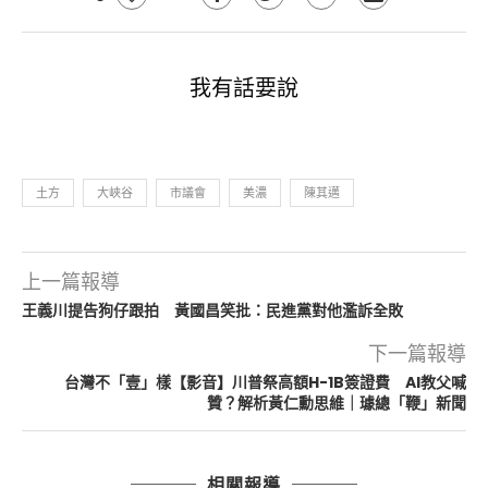
我有話要說
土方
大峽谷
市議會
美濃
陳其邁
上一篇報導
王義川提告狗仔跟拍 黃國昌笑批：民進黨對他濫訴全敗
下一篇報導
台灣不「壹」樣【影音】川普祭高額H-1B簽證費 AI教父喊
贊？解析黃仁勳思維｜璩總「鞭」新聞
相關報導