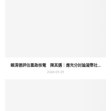
賴清德評估重啟核電 陳其邁：應充分討論凝聚社...
2026-03-23