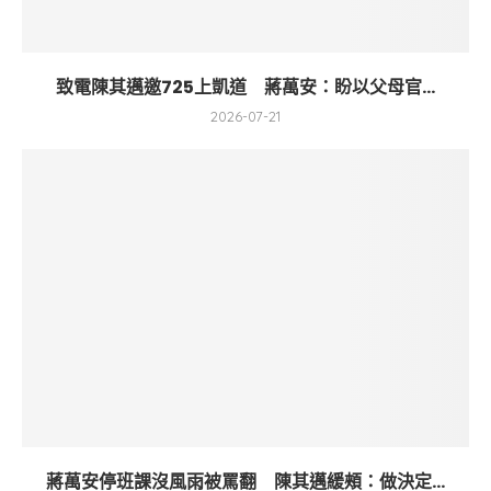
致電陳其邁邀725上凱道 蔣萬安：盼以父母官...
2026-07-21
蔣萬安停班課沒風雨被罵翻 陳其邁緩頰：做決定...