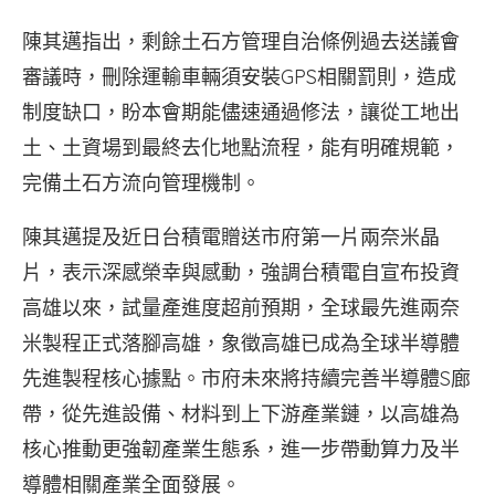
陳其邁指出，剩餘土石方管理自治條例過去送議會
審議時，刪除運輸車輛須安裝GPS相關罰則，造成
制度缺口，盼本會期能儘速通過修法，讓從工地出
土、土資場到最終去化地點流程，能有明確規範，
完備土石方流向管理機制。
陳其邁提及近日台積電贈送市府第一片兩奈米晶
片，表示深感榮幸與感動，強調台積電自宣布投資
高雄以來，試量產進度超前預期，全球最先進兩奈
米製程正式落腳高雄，象徵高雄已成為全球半導體
先進製程核心據點。市府未來將持續完善半導體S廊
帶，從先進設備、材料到上下游產業鏈，以高雄為
核心推動更強韌產業生態系，進一步帶動算力及半
導體相關產業全面發展。