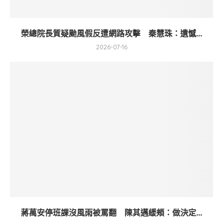
榮總院長質疑颱風假反遭網路攻擊 秦慧珠：遺憾...
2026-07-16
蔣萬安停班課沒風雨被罵翻 陳其邁緩頰：做決定...