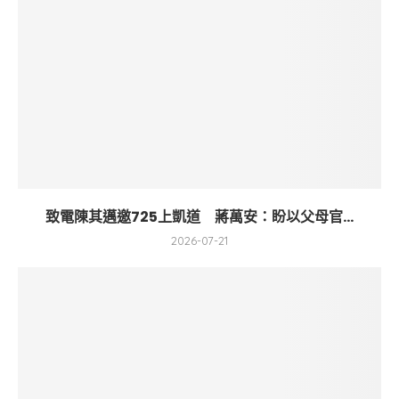
致電陳其邁邀725上凱道 蔣萬安：盼以父母官...
2026-07-21