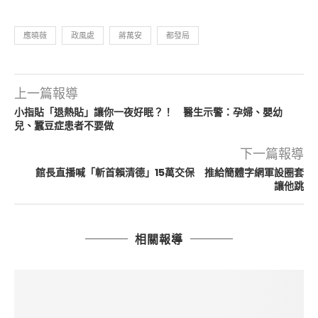
應曉薇
政風處
蔣萬安
都發局
上一篇報導
小指貼「退熱貼」讓你一夜好眠？！ 醫生示警：孕婦、嬰幼
兒、蠶豆症患者不要做
下一篇報導
館長直播喊「斬首賴清德」15萬交保 推給簡體字網軍設圈套
讓他跳
相關報導