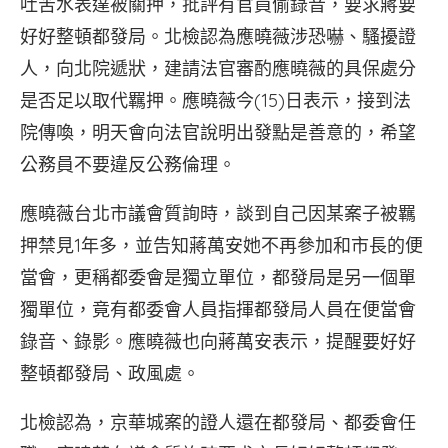
吐苦水表達被關押，批評有官員偷錄音，要求蔣要
好好整頓都發局。北檢認為應曉薇涉恐嚇、騷擾證
人，向北院遞狀，建請法官審酌應曉薇的具保處分
是否足以取代羈押。應曉薇今(15)日表示，接到法
院傳喚，明天會向法官說明出發點是善意的，希望
公務員不要違反公務倫理。
應曉薇台北市議會質詢時，談到自己因某案子被羈
押禁見1年多，並告知蔣萬安她不再參加和市長的便
當會，更稱都委會是獨立單位，都發局是另一個單
獨單位，竟有都委會人員指揮都發局人員在便當會
錄音、錄影。應曉薇也向蔣萬安表示，提醒要好好
整頓都發局、政風處。
北檢認為，京華城案的證人還在都發局、都委會任