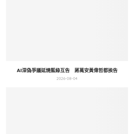
AI深偽爭議延燒藍綠互告 蔣萬安黃偉哲都挨告
2026-08-04