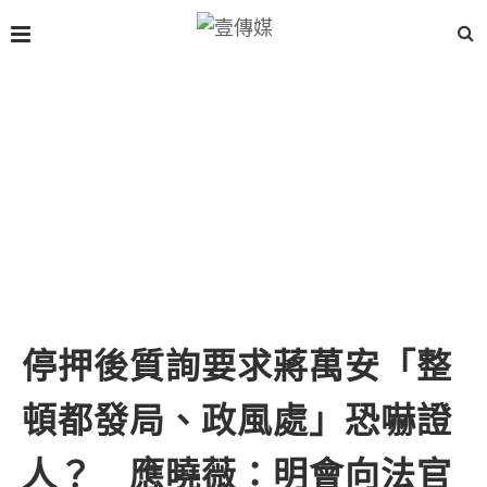
停押後質詢要求蔣萬安「整
頓都發局、政風處」恐嚇證
人？ 應曉薇：明會向法官