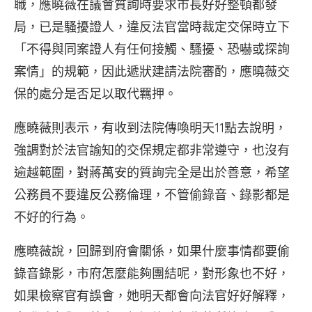
職，應曉薇在議會質詢時要求市長好好整頓都發
局，已是騷擾證人，違反法官當時裁定交保時立下
「不得與同案證人有任何接觸、騷擾、恐嚇或探詢
案情」的規範，因此遞狀建請法院審酌，應曉薇交
保的處分是否足以取代羈押。
應曉薇則表示，有收到法院傳喚明天11點去說明，
強調對於法官諭知的交保規定都非常遵守，也沒有
逾越範圍，對蔣萬安的質詢完全是出於善意，希望
公務員不要違反公務倫理，不管偷錄音、錄影都是
不好的行為。
應曉薇說，回歸到府會關係，如果什麼事情都要偷
錄音錄影，市府怎麼能夠團結呢，對形象也不好，
如果檢察官有誤會，她明天都會向法官好好解釋，