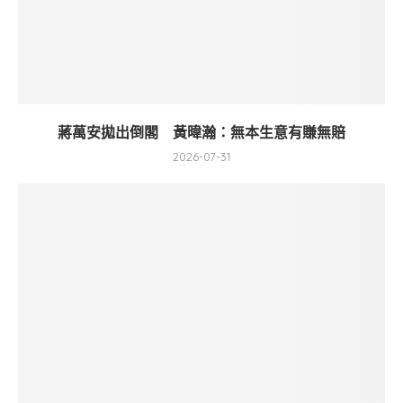
蔣萬安拋出倒閣 黃暐瀚：無本生意有賺無賠
2026-07-31