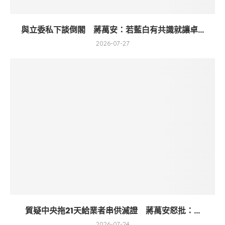
與立委私下談倒閣 蔣萬安：若藍白有共識就讓卓...
2026-07-27
質疑中央拖21天給業者串供滅證 蔣萬安怒批：...
2026-07-24