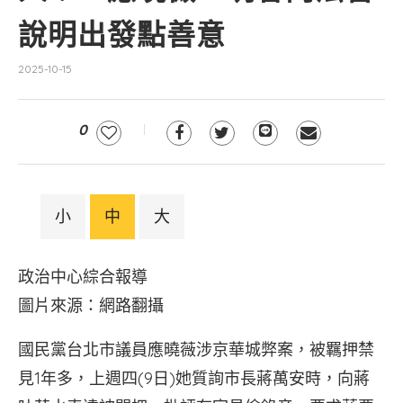
說明出發點善意
2025-10-15
0
小
中
大
政治中心綜合報導
圖片來源：網路翻攝
國民黨台北市議員應曉薇涉京華城弊案，被羈押禁
見1年多，上週四(9日)她質詢市長蔣萬安時，向蔣