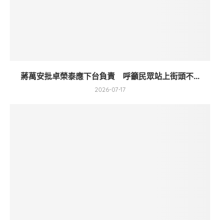
蔣萬安批卓榮泰應下台負責 呼籲民眾站上街頭不...
2026-07-17