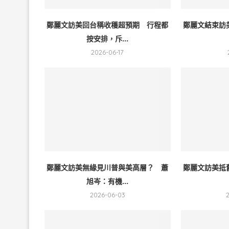
鄭麗文訪美回台稱收穫超預期 行程都
鄭麗文結束訪
按安排，斥...
2026-06-17
鄭麗文訪美無緣見川普與美高層？ 蕭
鄭麗文訪美抵
旭岑：有機...
2026-06-03