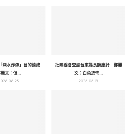
「深水炸彈」目的達成
批陸委會查處台東縣長饒慶鈴 鄭麗
麗文：但...
文：白色恐怖...
2026-06-23
2026-06-18