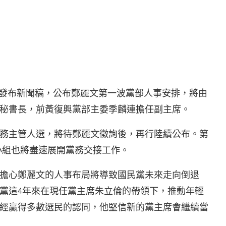
T
午發布新聞稿，公布鄭麗文第一波黨部人事安排，將由
秘書長，前黃復興黨部主委季麟連擔任副主席。
務主管人選，將待鄭麗文徵詢後，再行陸續公布。第
接小組也將盡速展開黨務交接工作。
擔心鄭麗文的人事布局將導致國民黨未來走向倒退
黨這4年來在現任黨主席朱立倫的帶領下，推動年輕
經贏得多數選民的認同，他堅信新的黨主席會繼續當