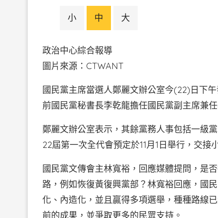
小
中
大
政治中心綜合報導
圖片來源：CTWAN
國民黨主席當選人鄭麗文辦公室今(22)日下
前國民黨秘書長李乾龍擔任國民黨副主席兼任
鄭麗文辦公室表示，其餘黨務人事包括一級黨
22屆第一次全代會預定於11月1日舉行，交
國民黨文傳會主林寬裕，回應媒體提問，是否
路，例如恢復黃復興黨部？林寬裕回應，國民
化、內造化，並且贏得多項選舉，種種路線已
前的成果，並爭取更多的民眾支持。