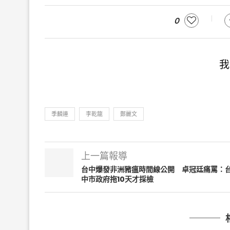
0
我
季麟連
李乾龍
鄭麗文
上一篇報導
台中爆發非洲豬瘟時間線公開 卓冠廷痛罵：
中市政府拖10天才採檢