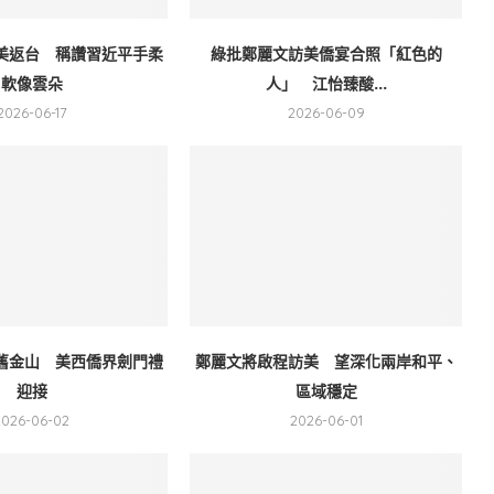
美返台 稱讚習近平手柔
綠批鄭麗文訪美僑宴合照「紅色的
軟像雲朵
人」 江怡臻酸...
2026-06-17
2026-06-09
舊金山 美西僑界劍門禮
鄭麗文將啟程訪美 望深化兩岸和平、
迎接
區域穩定
2026-06-02
2026-06-01