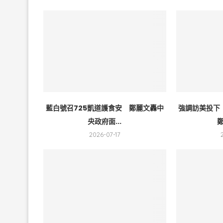
藍白號召725凱道護食安 鄭麗文轟中
強調訪美投下
央政府面...
鄭
2026-07-17