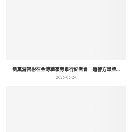
新黨游智彬在金溥聰家旁舉行記者會 遭警方舉牌...
2026-06-24