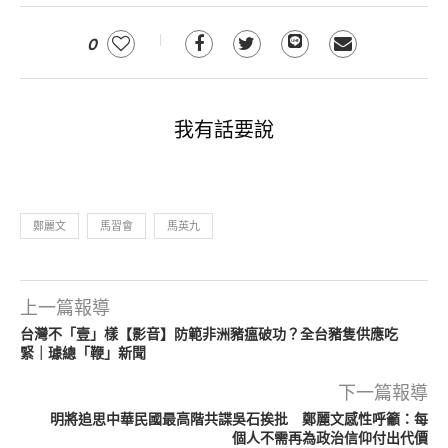
0
我有話要說
鄭麗文
馬習會
馬英九
上一篇報導
台灣不「壹」樣【影音】防範非洲豬瘟破功？全台豬隻供應吃
緊｜璩總「鞭」新聞
下一篇報導
明將追思中華民國最高階共諜吳石挨批 鄭麗文感性呼籲：每
個人不需再為政治信仰付出代價