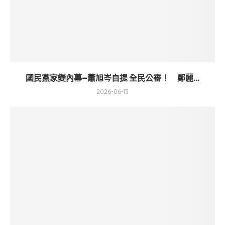
國民黨家變內幕–蕭旭岑自提 全民公審！ 鄭麗...
2026-06-13