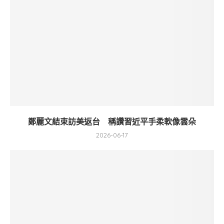
鄭麗文結束訪美返台 稱讚習近平手柔軟像雲朵
2026-06-17