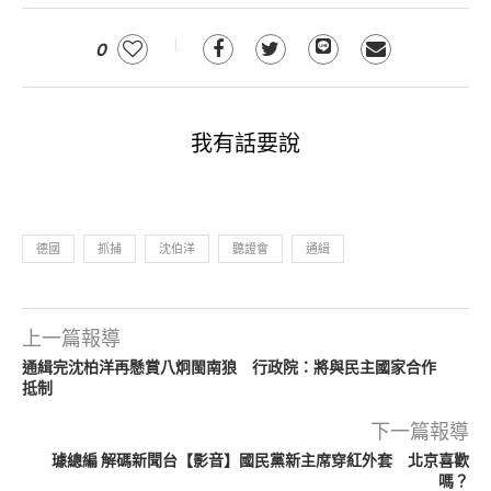
0
我有話要說
德國
抓捕
沈伯洋
聽證會
通緝
上一篇報導
通緝完沈柏洋再懸賞八炯閩南狼 行政院：將與民主國家合作
抵制
下一篇報導
璩總編 解碼新聞台【影音】國民黨新主席穿紅外套 北京喜歡
嗎？