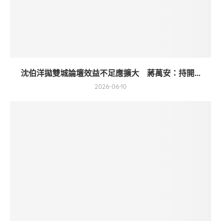
沈伯洋拋雙城論壇效益不足應擴大 蔣萬安：持開...
2026-06-10