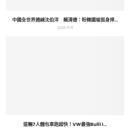
中國全世界通緝沈伯洋 賴清德：盼韓國瑜挺身捍...
2025-11-11
這輛7人麵包車跑超快！VW最強Bulli I...