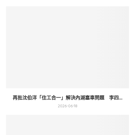
再批沈伯洋「住工合一」解決內湖塞車問題 李四...
2026-06-18