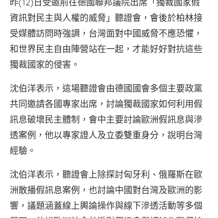
昨(12)日受邀前往德國聯邦議院出席「獨裁國家假
資訊對民主與人權的威脅」聽證會，會後於柏林接
受媒體訪問時強調，台灣面對中國威脅不應恐懼，
和世界民主自由陣營站在一起，才能好好對抗這些
獨裁國家的侵害。
沈伯洋表示，這場聽證會由德國國會多個主要政黨
共同邀請各國專家出席，討論獨裁國家如何利用假
訊息破壞民主體制，會中主要討論歐洲假訊息與滲
透案例，他以專家證人及立委雙重身分，說明台灣
經驗。
沈伯洋表示，聽證會上除探討匈牙利、俄羅斯在歐
洲散播假訊息案例，也討論中國對台灣及歐洲的影
響，議題涵蓋線上輿論操作與線下滲透活動等多個