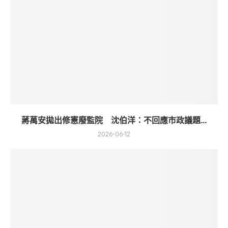
蔣萬安拋出修憲廢監院 沈伯洋：不回應市政議題...
2026-06-12