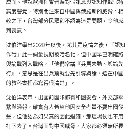
層面。他說歐洲社會普遍對假訊息與認知作戰保持
高度警覺，特別關注來自中國與俄羅斯的威脅。相
較之下，台灣部分民眾卻不認為這是問題，令他感
到喪氣。
沈伯洋舉出2020年以後，尤其是疫情之後，「認知
作戰」此一詞彙長期被污名化，但中國早已明確將
輿論戰列入戰略，「他們常講『兵馬未動、輿論先
行』，意思是在出兵前就要先引導輿論，這在中國
的教科書裡都寫得很清楚」。
沈伯洋表示，出國前團隊都有和國安會、外交部聯
繫與通報，確實有人希望他因安全考量不要出國發
聲，但他認為如果真的因此退縮，那這場仗也不用
打下去了。台灣面對中國威脅，大家都必須無所畏