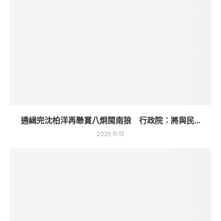
通緝完沈柏洋再懸賞八炯閩南狼 行政院：將與民...
2025-11-13