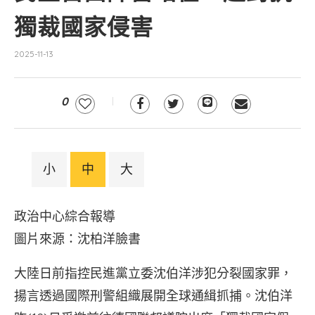
獨裁國家侵害
2025-11-13
0
小
中
大
政治中心綜合報導
圖片來源：沈柏洋臉書
大陸日前指控民進黨立委沈伯洋涉犯分裂國家罪，
揚言透過國際刑警組織展開全球通緝抓捕。沈伯洋