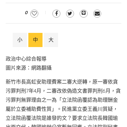
0
小
中
大
政治中心綜合報導
圖片來源：網路翻攝
新竹市長高虹安助理費案二審大逆轉，原一審依貪
污罪判刑7年4月，二審改依偽造文書罪判刑6月，貪
污罪判無罪理由之一為「立法院函覆認為助理酬金
屬於立委補助費性質」。民進黨立委王義川質疑，
立法院函覆法院是誰發的文？要求立法院長韓國瑜