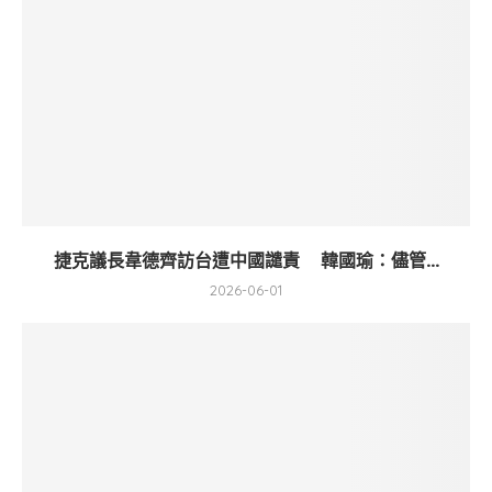
捷克議長韋德齊訪台遭中國譴責 韓國瑜：儘管...
2026-06-01