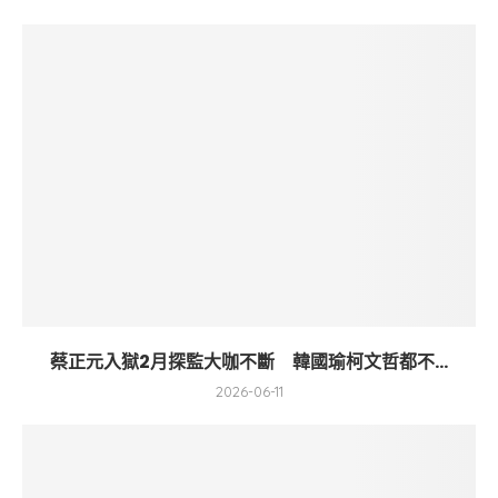
蔡正元入獄2月探監大咖不斷 韓國瑜柯文哲都不...
2026-06-11