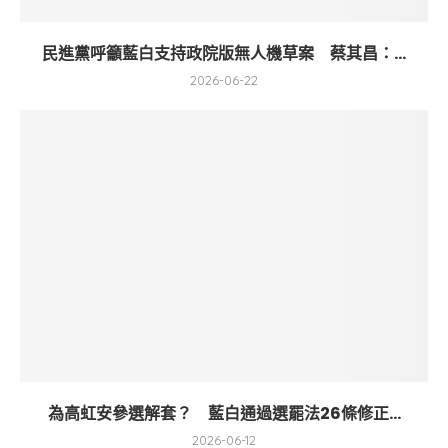
民進黨呼籲藍白支持政院版無人機草案 蔡其昌：...
2026-06-22
為高虹安參選解套？ 藍白通過選罷法26條修正...
2026-06-12