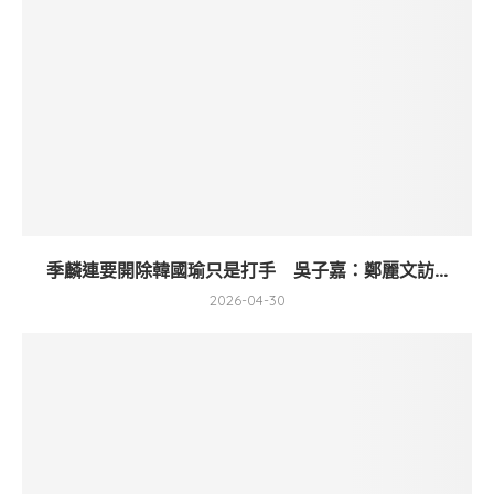
季麟連要開除韓國瑜只是打手 吳子嘉：鄭麗文訪...
2026-04-30