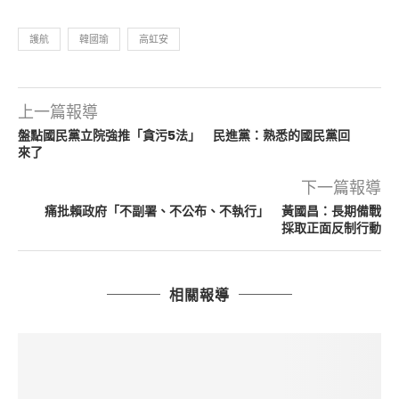
護航
韓國瑜
高虹安
上一篇報導
盤點國民黨立院強推「貪污5法」 民進黨：熟悉的國民黨回
來了
下一篇報導
痛批賴政府「不副署、不公布、不執行」 黃國昌：長期備戰
採取正面反制行動
相關報導