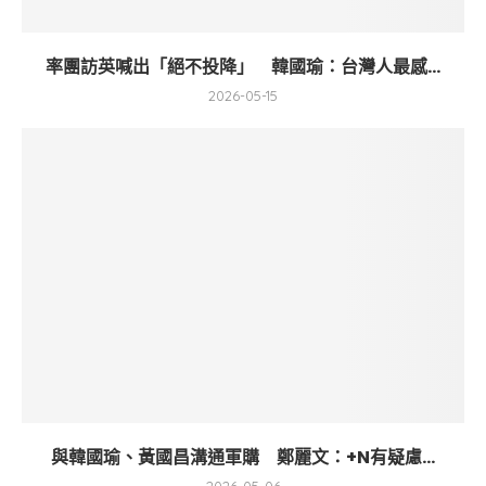
率團訪英喊出「絕不投降」 韓國瑜：台灣人最感...
2026-05-15
與韓國瑜、黃國昌溝通軍購 鄭麗文：+N有疑慮...