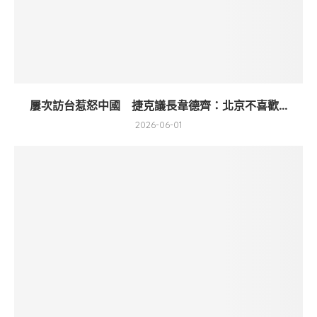
屢次訪台惹怒中國 捷克議長韋德齊：北京不喜歡...
2026-06-01