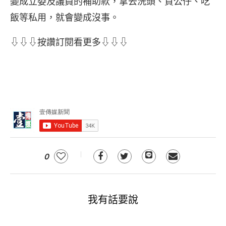
變成立委及議員的補助款，拿去洗頭、買公仔、吃
飯等私用，就會變成沒事。
⇩⇩⇩按讚訂閱看更多⇩⇩⇩
0
我有話要說