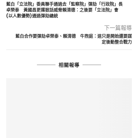
藍白「立法院」委員聯手通過去「監察院」彈劾「行政院」長
卓榮泰 黃國昌更撂狠話威脅賴清德：之後要「立法院」會
(以人數優勢)通過彈劾總統
下一篇報導
藍白合作要彈劾卓榮泰、賴清德 牛煦庭：這只是開始還要謀
定後動整合戰力
相關報導