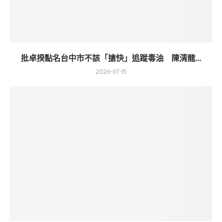
批卓揆點名台中市不該「搶快」追蹤毒油 陳清龍...
2026-07-15