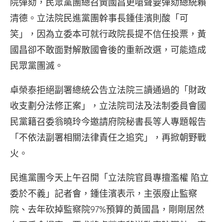
院彈劾，民眾黨團總召黃國昌更嗆聲要彈劾總統賴
清德。立法院民進黨團幹事長鍾佳濱則酸「可
笑」，因為立委本可就行政院長提不信任投票，黃
國昌卻不敢面對解散國會後的重新改選，可能造成
民眾黨團滅。
卓榮泰拒絕副署總統公告立法院三讀通過的「財政
收支劃分法修正案」，立法院司法及法制委員會國
民黨籍召委翁曉玲今邀請府院秘書長等人專題報告
「不依法副署相關法律責任之追究」，再掀朝野戰
火。
民進黨團今天上午召開「立法院官員專擅濫權 陷立
委於不義」記者會，鍾佳濱表示，主張廢止監察
院、去年砍掉監察院97%預算的黃國昌，剛剛居然