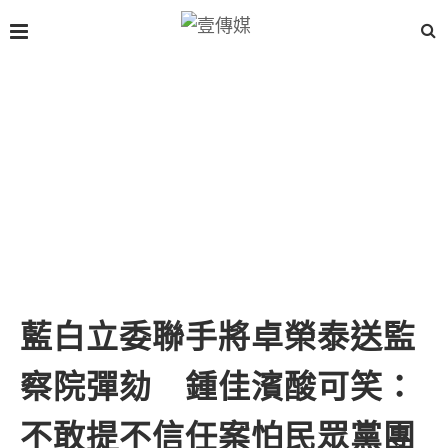
藍白立委聯手將卓榮泰送監
察院彈劾 鍾佳濱酸可笑：
不敢提不信任案怕民眾黨團