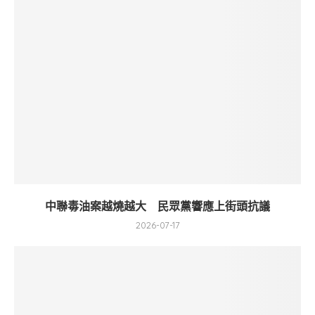
中聯毒油案越燒越大 民眾黨響應上街頭抗議
2026-07-17