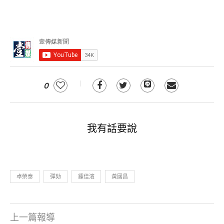
0
我有話要說
卓榮泰
彈劾
鍾佳濱
黃國昌
上一篇報導