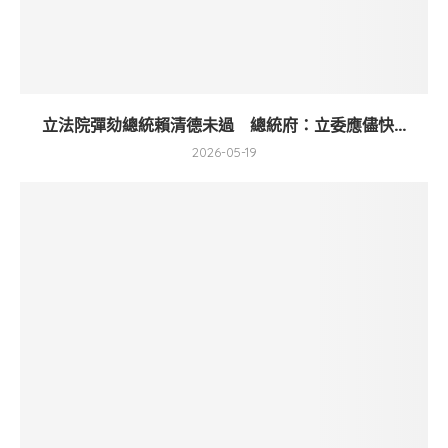
立法院彈劾總統賴清德未過 總統府：立委應儘快...
2026-05-19