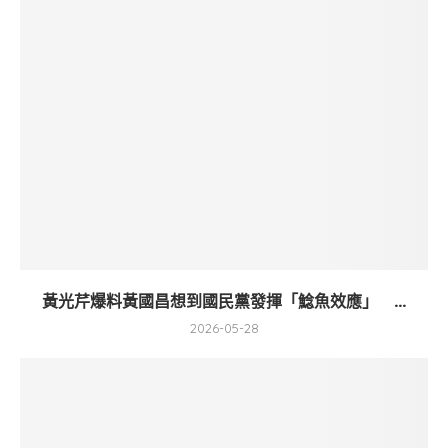
黃光芹爆料黃國昌想到國民黨發揮「鯰魚效應」 ...
2026-05-28