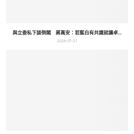
與立委私下談倒閣 蔣萬安：若藍白有共識就讓卓...
2026-07-27