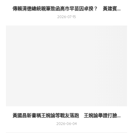
傳賴清德總統親筆致函高市早苗因卓揆？ 黃建賓...
2026-07-15
黃國昌新書稱王婉諭等戰友落跑 王婉諭舉證打臉...
2026-06-04