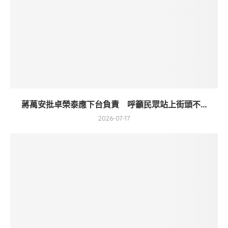
蔣萬安批卓榮泰應下台負責 呼籲民眾站上街頭不...
2026-07-17