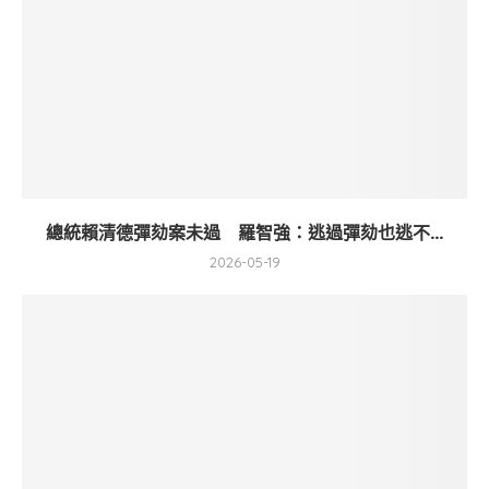
總統賴清德彈劾案未過 羅智強：逃過彈劾也逃不...
2026-05-19