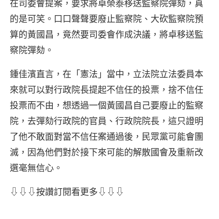
在司委會提案，要求將卓榮泰移送監察院彈劾，真
的是可笑。口口聲聲要廢止監察院、大砍監察院預
算的黃國昌，竟然要司委會作成決議，將卓移送監
察院彈劾。
鍾佳濱直言，在「憲法」當中，立法院立法委員本
來就可以對行政院長提起不信任的投票，捨不信任
投票而不由，想透過一個黃國昌自己要廢止的監察
院，去彈劾行政院的官員、行政院院長，這只證明
了他不敢面對當不信任案通過後，民眾黨可能會團
滅，因為他們對於接下來可能的解散國會及重新改
選毫無信心。
⇩⇩⇩按讚訂閱看更多⇩⇩⇩