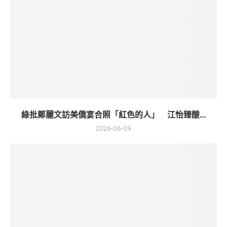
綠批鄭麗文訪美僑宴合照「紅色的人」 江怡臻酸...
2026-06-09