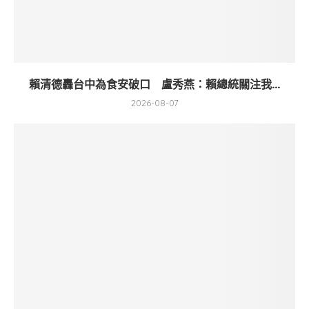
賴清德轟台中為食安破口 盧秀燕：賴總統關注我...
2026-08-07