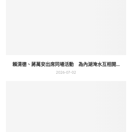
賴清德、蔣萬安出席同場活動 為內湖淹水互相開...
2026-07-02