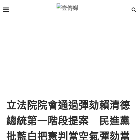
立法院院會通過彈劾賴清德
總統第一階段提案 民進黨
批藍白把憲判當空氣彈劾當