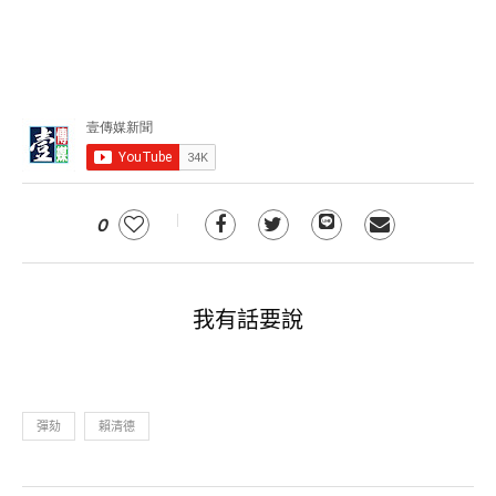
0
我有話要說
彈劾
賴清德