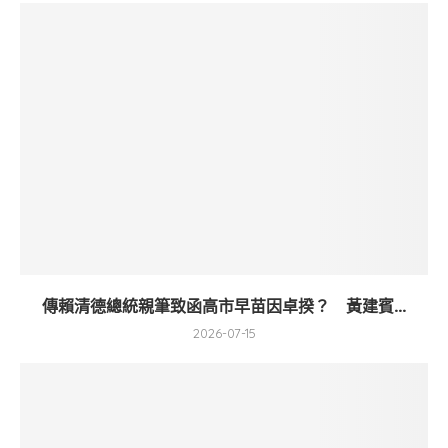
傳賴清德總統親筆致函高市早苗因卓揆？ 黃建賓...
2026-07-15