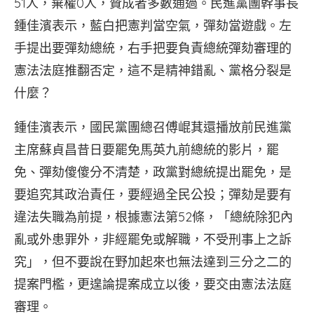
51人，棄權0人，贊成者多數通過。民進黨團幹事長
鍾佳濱表示，藍白把憲判當空氣，彈劾當遊戲。左
手提出要彈劾總統，右手把要負責總統彈劾審理的
憲法法庭推翻否定，這不是精神錯亂、黨格分裂是
什麼？
鍾佳濱表示，國民黨團總召傅崐萁還播放前民進黨
主席蘇貞昌昔日要罷免馬英九前總統的影片，罷
免、彈劾傻傻分不清楚，政黨對總統提出罷免，是
要追究其政治責任，要經過全民公投；彈劾是要有
違法失職為前提，根據憲法第52條，「總統除犯內
亂或外患罪外，非經罷免或解職，不受刑事上之訴
究」，但不要說在野加起來也無法達到三分之二的
提案門檻，更遑論提案成立以後，要交由憲法法庭
審理。