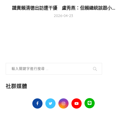
譴責賴清德出訪遭干擾 盧秀燕：但賴總統該跟小...
2026-04-23
社群媒體