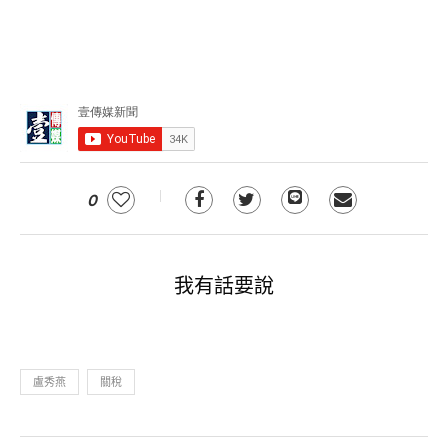
0
我有話要說
盧秀燕
關稅