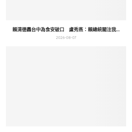
賴清德轟台中為食安破口 盧秀燕：賴總統關注我...
2026-08-07