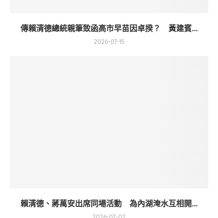
傳賴清德總統親筆致函高市早苗因卓揆？ 黃建賓...
2026-07-15
賴清德、蔣萬安出席同場活動 為內湖淹水互相開...
2026-07-02