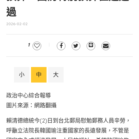
過
2026-02-02
1
小
中
大
政治中心綜合報導
圖片來源：網路翻攝
賴清德總統今(2)日到台北郵局慰勉郵務人員辛勞，
呼籲立法院長韓國瑜注重國家的長遠發展，不管是