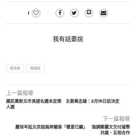
1
我有話要說
賴清德
韓國瑜
上一篇報導
國民黨新北市長提名遲未定案 主委黃志雄：2月15日前決定
人選
下一篇報導
蕭旭岑抵北京說兩岸關係「暖意已顯」 強調鄭麗文交付凝聚
共識、互相合作