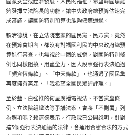
國家安全或經濟發展、人民的福祉，希望韓國瑜能
夠發揮立法院長的功能，讓中央政府總預算儘速完
成審議，讓國防特別預算也能夠儘速通過。
賴清德說，在立法院當家的國民黨、民眾黨，竟然
在預算會期內，都沒有對福國利民的中央政府總預
算進行審查，也無視於中國的威脅，對國防特別條
例也同樣阻撓，用盡全力、因人設事強行表決通過
「顏寬恆條款」、「中天條款」，也通過了國民黨
再度擁有黨產，「我希望全國民眾評評理。」
至於藍、白強推的衛星廣播電視法、不當黨產條
例、立法院組織法等爭議法案，會將「不副署」列
為選項嗎？賴清德表示，行政院已公開說明，針對
這3個強行表決通過的法律，會運用合憲合法的方式