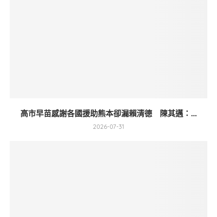
高市早苗感謝各國援助熊本卻漏賴清德 陳其邁：...
2026-07-31