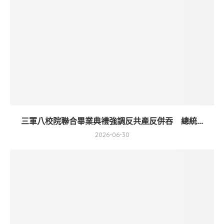
三軍八校院聯合畢業典禮強調反共產反併吞 總統...
2026-06-30