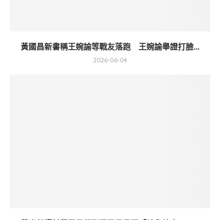
黃國昌新書稱王婉諭等戰友落跑 王婉諭舉證打臉...
2026-06-04