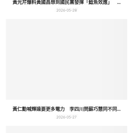
黃光芹爆料黃國昌想到國民黨發揮「鯰魚效應」 ...
2026-05-28
黃仁勳喊輝達要更多電力 李四川問蘇巧慧同不同...
2026-05-27