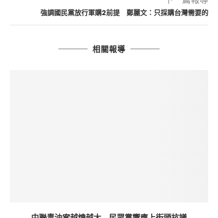
強調國民黨放行軍購2前提 鄭麗文：只採購台灣需要的
相關報導
中聯毒油案越燒越大 民眾黨響應上街頭抗議