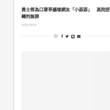
黃士修為口罩爭議嗆網友「小孬孬」 高院逆
轉判無罪
2021-08-10