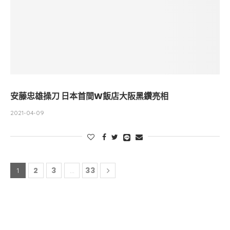
安藤忠雄操刀 日本首間W飯店大阪黑鑽亮相
2021-04-09
2
3
33
1
...