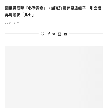
國民黨反擊「冬季青鳥」，謝克洋罵追星族瘋子 引公憤
再罵網友「北七」
2024-12-19