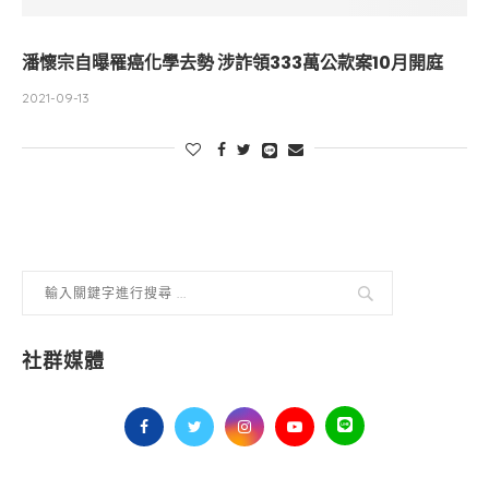
潘懷宗自曝罹癌化學去勢 涉詐領333萬公款案10月開庭
2021-09-13
社群媒體