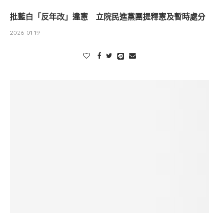
批藍白「反年改」違憲 立院民進黨團提釋憲及暫時處分
2026-01-19