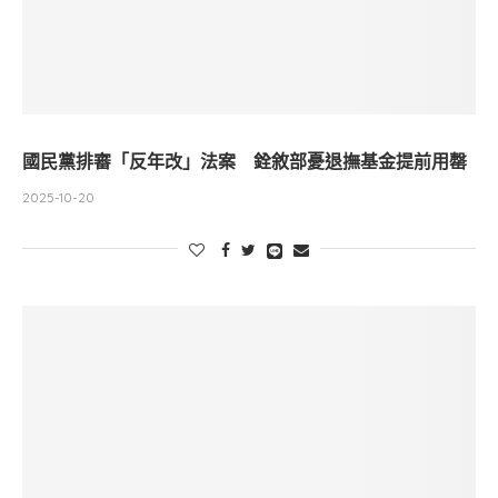
國民黨排審「反年改」法案 銓敘部憂退撫基金提前用罄
2025-10-20