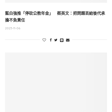
藍白強推「停砍公教年金」 蔡英文：把問題丟給後代承
擔不負責任
2025-11-06