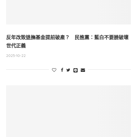
反年改致退撫基金提前破產？ 民進黨：藍白不要臉破壞
世代正義
2025-10-22