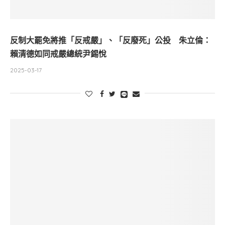
反制大罷免將推「反戒嚴」、「反廢死」公投 朱立倫：
賴清德如同戒嚴總統尹錫悅
2025-03-17