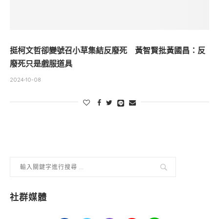
挺柯文哲卻變號召小草集結反廢死 黃智賢批黃國昌：反
廢死只是戲服道具
2024-10-08
社群媒體