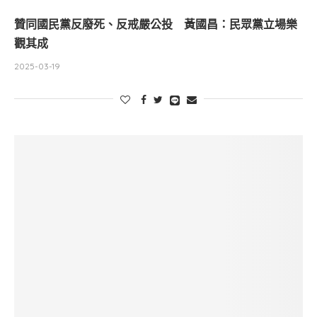
贊同國民黨反廢死、反戒嚴公投 黃國昌：民眾黨立場樂
觀其成
2025-03-19