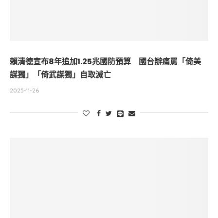
賴清德宣布8年追加1.25兆國防預算 國台辦痛罵「倚美
謀獨」「倚武謀獨」自取滅亡
2025-11-26