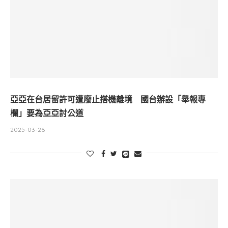
亞亞在台居留許可遭廢止搭機離境 國台辦設「舉報專
欄」要為亞亞討公道
2025-03-26