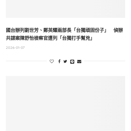
國台辦列劉世芳、鄭英耀兩部長「台獨頑固份子」 偵辦
共諜案陳舒怡檢察官遭列「台獨打手幫兇」
2026-01-07