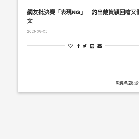
網友批決賽「表現NG」 釣出戴資穎回嗆又
文
2021-08-05
毅傳媒控股股份有