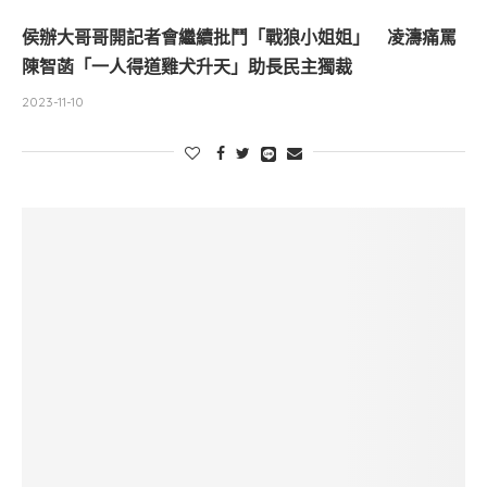
侯辦大哥哥開記者會繼續批鬥「戰狼小姐姐」 凌濤痛罵
陳智菡「一人得道雞犬升天」助長民主獨裁
2023-11-10