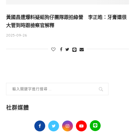
黃國昌遭爆料疑組狗仔團隊跟拍綠營 李正皓：牙膏還很
大管到時跟檢察官解釋
2025-09-26
社群媒體