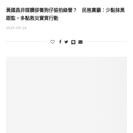
黃國昌非媒體卻養狗仔偷拍綠營？ 民進黨籲：少點抹黑
跟監，多點救災實質行動
2025-09-26