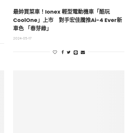
最帥買菜車！Ionex 輕型電動機車「酷玩
CoolOne」上市 對手宏佳騰推Ai-4 Ever新
車色 「春芽綠」
2024-05-17