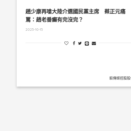
趙少康再嗆大陸介選國民黨主席 蔡正元痛
罵：趙老番癲有完沒完？
2025-10-15
毅傳媒控股股份有