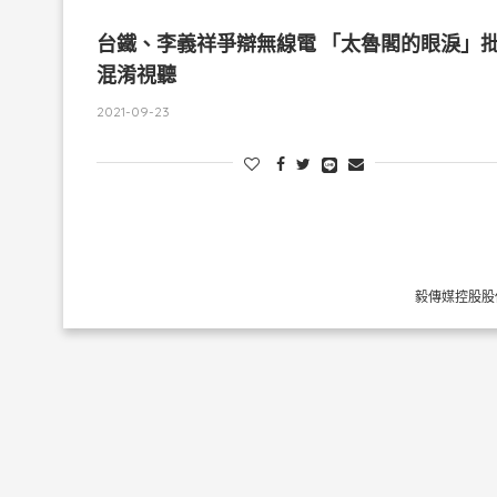
台鐵、李義祥爭辯無線電 「太魯閣的眼淚」
混淆視聽
2021-09-23
毅傳媒控股股份有