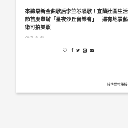
來聽最新金曲歌后李竺芯唱歌！宜蘭壯圍生活
節首度舉辦「星夜沙丘音樂會」 還有地景藝
術可拍美照
2025-07-04
毅傳媒控股股份有