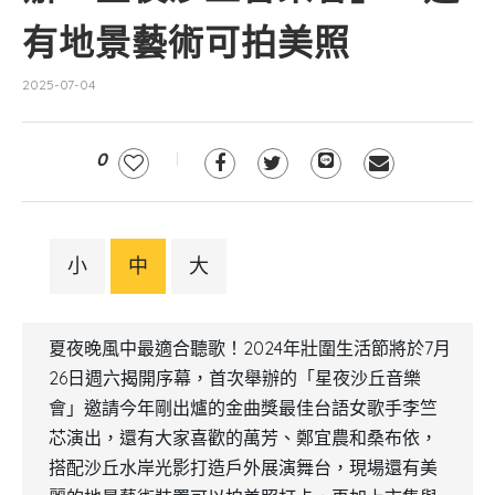
有地景藝術可拍美照
2025-07-04
0
小
中
大
夏夜晚風中最適合聽歌！2024年壯圍生活節將於7月
26日週六揭開序幕，首次舉辦的「星夜沙丘音樂
會」邀請今年剛出爐的金曲獎最佳台語女歌手李竺
芯演出，還有大家喜歡的萬芳、鄭宜農和桑布依，
搭配沙丘水岸光影打造戶外展演舞台，現場還有美