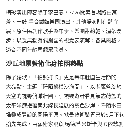
精彩演出陣容除了李竺芯，7/26開幕首場將由萬
芳、十鼓 手合鐵鼓樂團演出，其他場次則有鄭宜
農、原住民創作歌手桑布伊、樂團甜約翰、溫蒂漫
步，以及無獨有偶劇團的視覺表演等，各具風格，
適合不同年齡層觀眾欣賞。
沙丘地景藝術化身拍照熱點
除了聽歌，「拍照打卡」更是每年壯圍生活節的一
大亮點。主題「阡陌縱橫沙海間」，以老鷹盤旋於
天空的視野俯瞰壯圍，引領觀遊者看見無盡蔚藍的
太平洋擁抱著南北綿長延展的灰色沙岸，阡陌水田
堆疊成豐饒的蘭陽平原。地景藝術裝置已於6月下旬
搶先完成，由藝術家飛魚·瑪德諾·米斯卡與陳依慧創