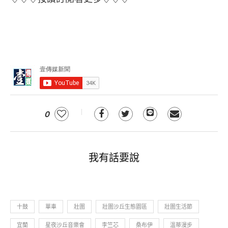
0
我有話要說
十鼓
單車
壯圍
壯圍沙丘生態園區
壯圍生活節
宜蘭
星夜沙丘音樂會
李竺芯
桑布伊
溫蒂漫步