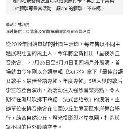
麗的地景藝術裝置可以拍美照打卡，再加上市集與
DIY體驗等豐富活動，超chill的體驗，不來嗎？
編輯：林涵青
圖片提供：東北角及宜蘭海岸國家風景區管理處
從2019年開始舉辦的壯圍生活節，每年皆以不同主
題展現壯圍的風土人，今年將全新推出「星夜沙丘
音樂會」，7月26日至8月31日間四場戶外展演，首
場就由今年剛以台語專輯《Suí 水》拿下「最佳台語
女歌手、最佳台語專輯、年度專輯」3項大獎的歌后
李竺芯登台演出，為活動注入強烈音樂亮點，令人
期待在海風吹拂下聆聽「法式台語歌」的浪漫。主
辦單位安排音樂會在壯圍沙丘生態園區水岸舞台舉
行，結合自然沙丘、燈光投影與水岸氛圍，打造與
眾不同的戶外聆聽空間。