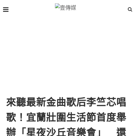
來聽最新金曲歌后李竺芯唱
歌！宜蘭壯圍生活節首度舉
辦「星夜沙丘音樂會」 還