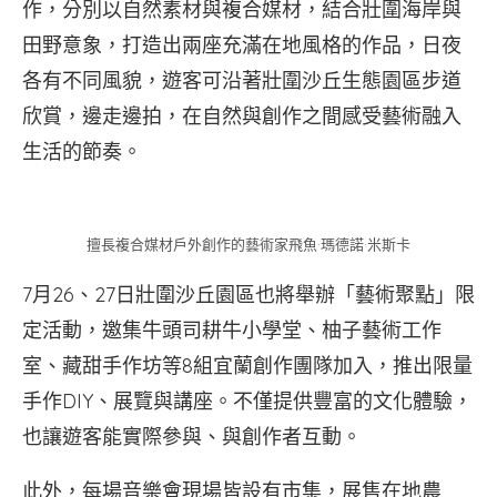
作，分別以自然素材與複合媒材，結合壯圍海岸與
田野意象，打造出兩座充滿在地風格的作品，日夜
各有不同風貌，遊客可沿著壯圍沙丘生態園區步道
欣賞，邊走邊拍，在自然與創作之間感受藝術融入
生活的節奏。
擅長複合媒材戶外創作的藝術家飛魚·瑪德諾·米斯卡
7月26、27日壯圍沙丘園區也將舉辦「藝術聚點」限
定活動，邀集牛頭司耕牛小學堂、柚子藝術工作
室、藏甜手作坊等8組宜蘭創作團隊加入，推出限量
手作DIY、展覽與講座。不僅提供豐富的文化體驗，
也讓遊客能實際參與、與創作者互動。
此外，每場音樂會現場皆設有市集，展售在地農