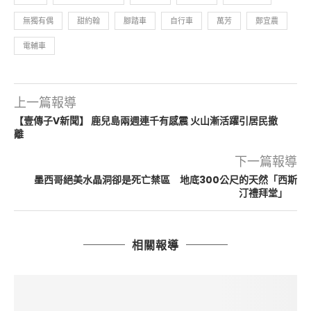
無獨有偶
甜約翰
腳踏車
自行車
萬芳
鄭宜農
電輔車
上一篇報導
【壹傳子V新聞】 鹿兒島兩週連千有感震 火山漸活躍引居民撤
離
下一篇報導
墨西哥絕美水晶洞卻是死亡禁區 地底300公尺的天然「西斯
汀禮拜堂」
相關報導