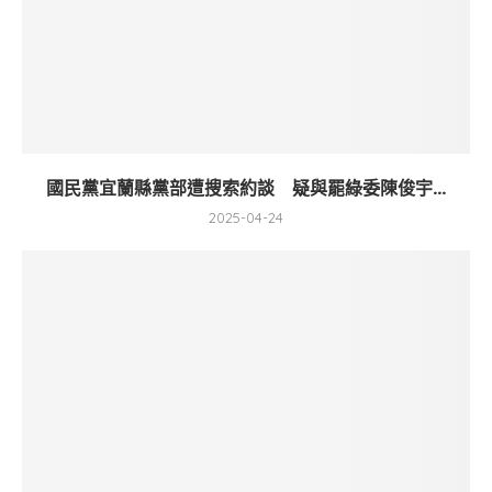
國民黨宜蘭縣黨部遭搜索約談 疑與罷綠委陳俊宇...
2025-04-24