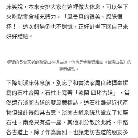
床笑說，本來安排大家在這裡做大休息，可以坐下
來吃點零食補充體力，「風景真的很美、感覺很
棒！」這次錯過倒也不遺憾，正好計畫下回自己來
好好體驗。
導覽的吳雲天老師熱愛山林與古道，他也是金鼎獎雜誌《台灣山岳》的
專案總監。
下降到溪床休息前，別忘了和書法家周良敦揮毫撰
寫的石柱合照，石柱上寫著「淡蘭 四堵古道」，當
然還有淡蘭古道的雙扇蕨標誌，這石柱雖是近代產
物但設計得頗具古意。淡蘭古道系統共設立了10座
石柱，南路只有這一座，其他則分散於北路、中路
各古道上，除了作為識別，也讓走訪古道的朋友多