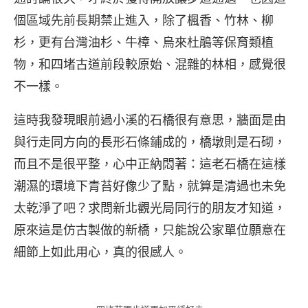
個區域先前長期禁止進入，除了楓香、竹林、柳
杉，更有台灣油杉、牛樟、烏來杜鵑等保育類植
物，和四堵古道前段較原始、混雜的林相，感覺很
不一樣。
這時我發現眼前過小溪的石橋很有意思，牆面是由
與行走同方向的長形石條鋪成的，橋墩則是石砌，
而且不是很平整，心中正納悶著：這老石橋在這樣
潮濕的環境下青苔好像少了點，就算是清過也未免
太乾淨了吧？求問新北觀光局同行的朋友才知道，
原來這是仿古製做的新橋，只能說公家單位願意在
細節上如此用心，真的很感人。