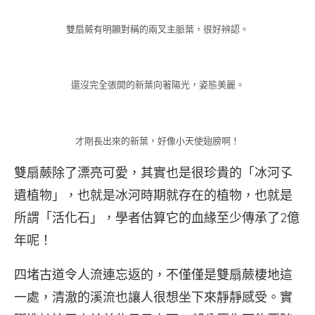
雙扇蕨有明顯對稱的兩叉主脈葉，很好辨認。
還沒完全張開的新葉向著陽光，姿態美麗。
才剛長出來的新葉，好像小天使翅膀啊！
雙扇蕨除了漂亮可愛，其實也是很珍貴的「冰河孓
遺植物」，也就是冰河時期就存在的植物，也就是
所謂「活化石」，學者估算它的血緣至少傳承了2億
年呢！
四堵古道令人流連忘返的，不僅僅是雙扇蕨棲地這
一處，清澈的溪流也讓人很想坐下來靜靜感受。實