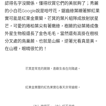
認得名字沒關係，懂得欣賞它們的美就夠了；秀麗
的小白花Google說是哈哼花，鋸齒綠葉襯著鮮紅果
實可能是紅果金粟蘭，芒萁的葉片組隊成放射狀星
芒，可愛的捲柏葉尖有著嫩綠，樹蕨的幼葉捲成像
外星生物般還長了金色毛毛，當然還有高掛在樹枝
分叉處的鳥巢蕨、也就是山蘇，逆著光看真是美。
在山裡，眼睛很忙的！
芒萁是常見的蕨類，喜歡生長在向陽處。
紅果金粟蘭的紅色果實在春天非常搶眼。
（左）哈哼花、（右）紅花月桃