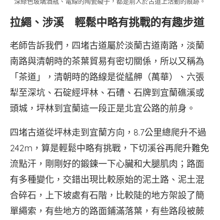
深綠色玻璃酒瓶、電線的陶瓷礙子，都是前人於古道上活動的痕跡。
拉繩、涉溪 輕鬆中略有挑戰的有趣步道
老師告訴我們，四堵古道屬於淡蘭古道南路，淡蘭
南路與清朝時的茶葉貿易有密切關係，所以又稱為
「茶道」，清朝時的路線是從艋舺（萬華）、六張
犁至深坑、石碇經坪林、石𥕢、石牌到宜蘭礁溪或
頭城，坪林到宜蘭這一段正是北宜公路的前身。
四堵古道從坪林走到宜蘭方向，8.7公里總爬升不過
242m，算是輕鬆中略有挑戰，下切溪谷再爬升難免
流點汗，剛剛好的鍛鍊一下心臟和大腿肌肉；路面
有多種變化，交錯出現比較原始的泥土路、泥土混
合碎石，上下坡處有石階，比較陡的地方架設了簡
單繩索，有些地方的路面鋪滿落葉，有些路段被蕨