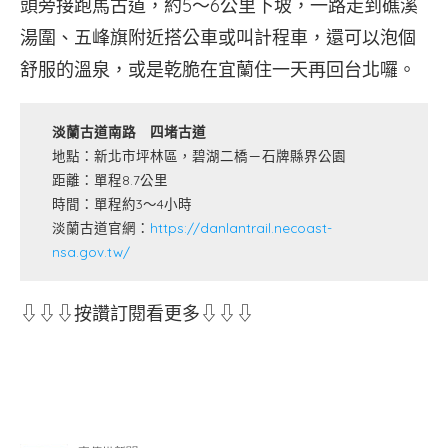
頭旁接跑馬古道，約5～6公里下坡，一路走到礁溪
湯圍、五峰旗附近搭公車或叫計程車，還可以泡個
舒服的溫泉，或是乾脆在宜蘭住一天再回台北囉。
淡蘭古道南路 四堵古道
地點：新北市坪林區，碧湖二橋－石牌縣界公園
距離：單程8.7公里
時間：單程約3～4小時
淡蘭古道官網：
https://danlantrail.necoast-
nsa.gov.tw/
⇩⇩⇩按讚訂閱看更多⇩⇩⇩