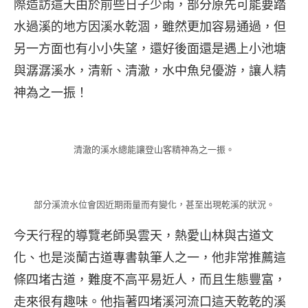
際造訪這天由於前些日子少雨，部分原先可能要踏
水過溪的地方因溪水乾涸，雖然更加容易通過，但
另一方面也有小小失望，還好後面還是遇上小池塘
與潺潺溪水，清新、清澈，水中魚兒優游，讓人精
神為之一振！
清澈的溪水總能讓登山客精神為之一振。
部分溪流水位會因近期雨量而有變化，甚至出現乾溪的狀況。
今天行程的導覽老師吳雲天，熱愛山林與古道文
化、也是淡蘭古道專書執筆人之一，他非常推薦這
條四堵古道，難度不高平易近人，而且生態豐富，
走來很有趣味。他指著四堵溪河流口這天乾乾的溪