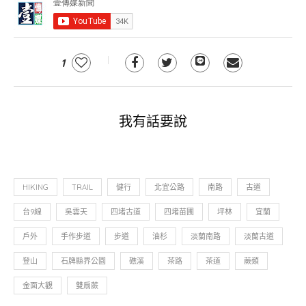
1
我有話要說
HIKING
TRAIL
健行
北宜公路
南路
古道
台9線
吳雲天
四堵古道
四堵苗圃
坪林
宜蘭
戶外
手作步道
步道
油杉
淡蘭南路
淡蘭古道
登山
石牌縣界公園
礁溪
茶路
茶道
蕨類
金面大觀
雙扇蕨