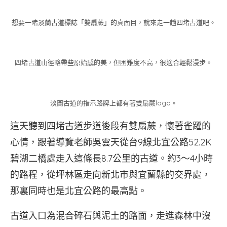
想要一睹淡蘭古道標誌「雙扇蕨」的真面目，就來走一趟四堵古道吧。
四堵古道山徑略帶些原始感的美，但困難度不高，很適合輕鬆漫步。
淡蘭古道的指示路牌上都有著雙扇蕨logo。
這天聽到四堵古道步道後段有雙扇蕨，懷著雀躍的
心情，跟著導覽老師吳雲天從台9線北宜公路52.2K
碧湖二橋處走入這條長8.7公里的古道。約3～4小時
的路程，從坪林區走向新北市與宜蘭縣的交界處，
那裏同時也是北宜公路的最高點。
古道入口為混合碎石與泥土的路面，走進森林中沒