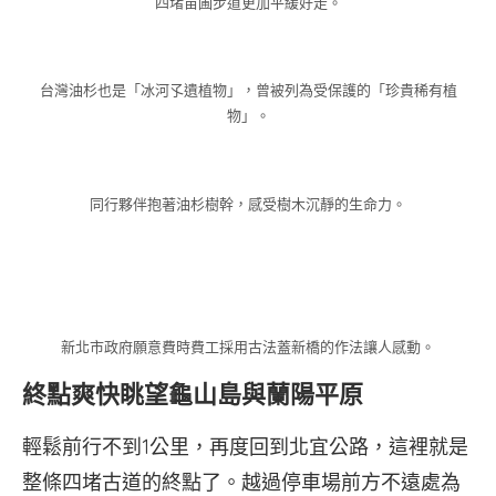
四堵苗圃步道更加平緩好走。
台灣油杉也是「冰河孓遺植物」，曾被列為受保護的「珍貴稀有植
物」。
同行夥伴抱著油杉樹幹，感受樹木沉靜的生命力。
新北市政府願意費時費工採用古法蓋新橋的作法讓人感動。
終點爽快眺望龜山島與蘭陽平原
輕鬆前行不到1公里，再度回到北宜公路，這裡就是
整條四堵古道的終點了。越過停車場前方不遠處為