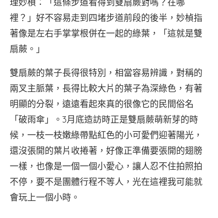
理妙楨：「這條步道看得到雙扇蕨對嗎？在哪
裡？」好不容易走到四堵步道前段的後半，妙楨指
著像是左右手掌掌根併在一起的綠葉，「這就是雙
扇蕨。」
雙扇蕨的葉子長得很特別，相當容易辨識，對稱的
兩叉主脈葉，長得比較大片的葉子為深綠色，有著
明顯的分裂，遠遠看起來真的很像它的民間俗名
「破雨傘」。3月底造訪時正是雙扇蕨萌新芽的時
候，一枝一枝嫩綠帶點紅色的小可愛們迎著陽光，
還沒張開的葉片收捲著，好像正準備要張開的翅膀
一樣，也像是一個一個小愛心，讓人忍不住拍照拍
不停，要不是團體行程不等人，光在這裡我可能就
會玩上一個小時。