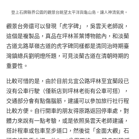
登上石牌縣界公園的觀景台眺望太平洋與龜山島，讓人神清氣爽。
觀景台旁還可以發現「虎字碑」，吳雲天老師說，
這個是複製品，真品在坪林茶葉博物館內，和淡蘭
古道北路草嶺古道的虎字碑同樣都是清同治時期臺
灣鎮總兵劉明燈所題，可見淡蘭古道在清朝時期的
重要性。
比較可惜的是，由於目前北宜公路坪林至宜蘭段已
沒有公車行駛（僅新店到坪林老街有公車可搭），
交通部分會有點傷腦筋，建議可以參加旅行社行程
比較方便。自行開車的朋友得原路返回停車處，對
體力來說有一點考驗，或是依照吳雲天老師建議，
搭計程車或包車至步道口，然後從「金面大觀」石