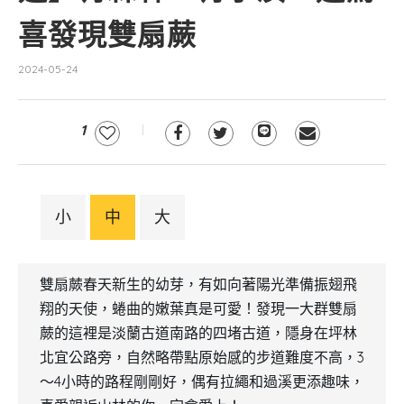
喜發現雙扇蕨
2024-05-24
1
小
中
大
雙扇蕨春天新生的幼芽，有如向著陽光準備振翅飛
翔的天使，蜷曲的嫩葉真是可愛！發現一大群雙扇
蕨的這裡是淡蘭古道南路的四堵古道，隱身在坪林
北宜公路旁，自然略帶點原始感的步道難度不高，3
～4小時的路程剛剛好，偶有拉繩和過溪更添趣味，