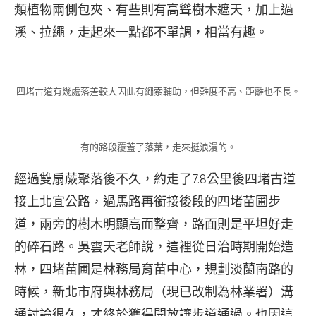
類植物兩側包夾、有些則有高聳樹木遮天，加上過
溪、拉繩，走起來一點都不單調，相當有趣。
四堵古道有幾處落差較大因此有繩索輔助，但難度不高、距離也不長。
有的路段覆蓋了落葉，走來挺浪漫的。
經過雙扇蕨聚落後不久，約走了7.8公里後四堵古道
接上北宜公路，過馬路再銜接後段的四堵苗圃步
道，兩旁的樹木明顯高而整齊，路面則是平坦好走
的碎石路。吳雲天老師說，這裡從日治時期開始造
林，四堵苗圃是林務局育苗中心，規劃淡蘭南路的
時候，新北市府與林務局（現已改制為林業署）溝
通討論很久，才終於獲得開放讓步道通過。也因這