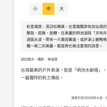
小
中
大
秋意颯爽、落羽松轉黃，在雲霧飄渺有如仙境的
擊鼓、起舞、旋轉，在美麗的明池湖與「天地共
湖面水波、帶來一片霧雨襲面，或許湖上鵝鴨鳴
獨一無二的美麗，都是再也無法重現的詩意。
採訪撰文、攝影：林涵青
台灣最美的戶外表演，就是「明池水劇場」，
一篇獨特的秋之傳說。
轉黃的落羽松映照水面，