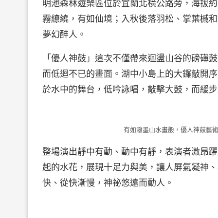
明池森林遊樂區位於宜蘭北橫公路旁，海拔約
霧繚繞，有如仙境；入秋後落羽松、掌葉槭和
夢幻醉人。
「優人神鼓」這次不僅帶來迴盪山谷的磅礡鼓
而低迴不已的畫面。湖中小島上的大鑼敲開序
於水中的舞台，低吟詠唱，敲擊大鼓，而緩步
有如潑墨山水畫般，優人神鼓藝術
整場演出靜中有動、動中有靜，表演者激昂躍
起的水花，展現十足力與美，讓人屏氣凝神、
快、從快漸慢，神祕悠遠而動人。