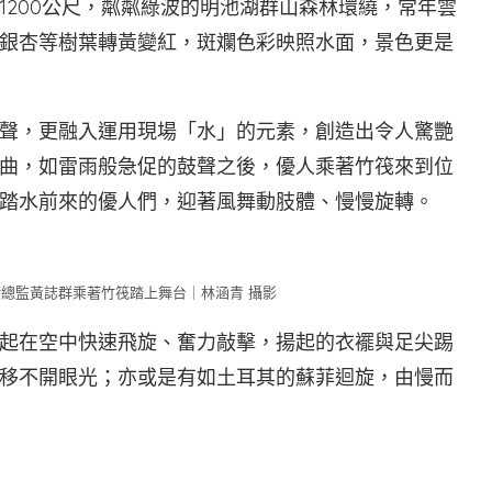
1200公尺，粼粼綠波的明池湖群山森林環繞，常年雲
銀杏等樹葉轉黃變紅，斑斕色彩映照水面，景色更是
聲，更融入運用現場「水」的元素，創造出令人驚艷
曲，如雷雨般急促的鼓聲之後，優人乘著竹筏來到位
踏水前來的優人們，迎著風舞動肢體、慢慢旋轉。
總監黃誌群乘著竹筏踏上舞台｜林涵青 攝影
起在空中快速飛旋、奮力敲擊，揚起的衣襬與足尖踢
移不開眼光；亦或是有如土耳其的蘇菲迴旋，由慢而