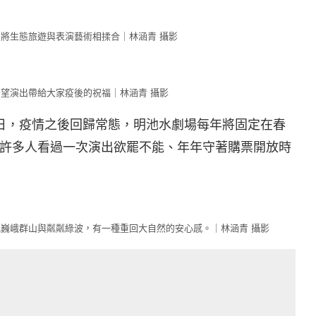
將生態旅遊與表演藝術相揉合｜林涵青 攝影
望演出帶給大家疫後的祝福｜林涵青 攝影
17日，疫情之後回歸常態，明池水劇場每年將固定在春
許多人看過一次演出欲罷不能、年年守著購票開放時
巍峨群山與粼粼綠波，有一種重回大自然的安心感。｜林涵青 攝影