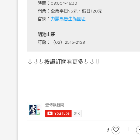
時間：08:00～16:30
門票：全票平日95元、假日120元
官網：
力麗馬告生態園區
明池山莊
訂房：（02）2515-2128
⇩⇩⇩按讚訂閱看更多⇩⇩⇩
1