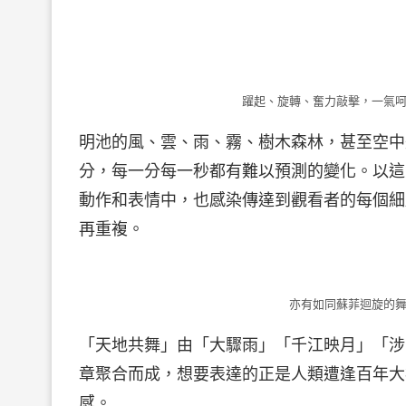
躍起、旋轉、奮力敲擊，一氣呵
明池的風、雲、雨、霧、樹木森林，甚至空中
分，每一分每一秒都有難以預測的變化。以這
動作和表情中，也感染傳達到觀看者的每個細
再重複。
亦有如同蘇菲迴旋的舞
「天地共舞」由「大驟雨」「千江映月」「涉
章聚合而成，想要表達的正是人類遭逢百年大疫C
感。