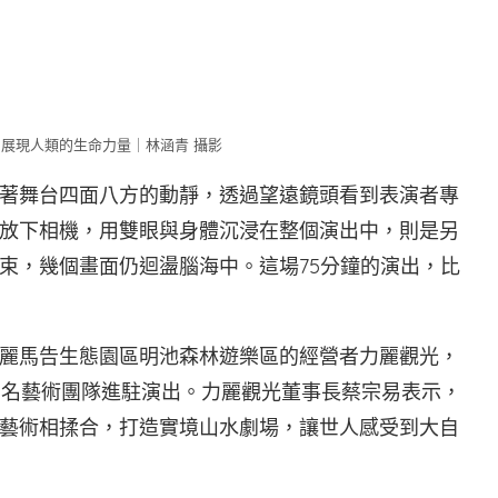
展現人類的生命力量｜林涵青 攝影
著舞台四面八方的動靜，透過望遠鏡頭看到表演者專
放下相機，用雙眼與身體沉浸在整個演出中，則是另
束，幾個畫面仍迴盪腦海中。這場75分鐘的演出，比
麗馬告生態園區明池森林遊樂區的經營者力麗觀光，
際知名藝術團隊進駐演出。力麗觀光董事長蔡宗易表示，
藝術相揉合，打造實境山水劇場，讓世人感受到大自