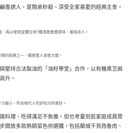
鹹香誘人，是開桌秒殺、深受全家喜愛的經典主食。
甜，再以使用宜蘭在地3種酒香層層提味，風味迷人。
愛現的招牌之一，蝦香惹人食慾大開。
與堅持古法製油的「油籽學堂」合作，以有機黑芝麻
高升。
尺寸縮小，符合現代人吃好吃巧的喜好。
道料理、吃得滿足不負擔。但也考量到若家庭成員眾
步開放多款熱銷菜色供選購，包括蘭城干貝西魯肉、