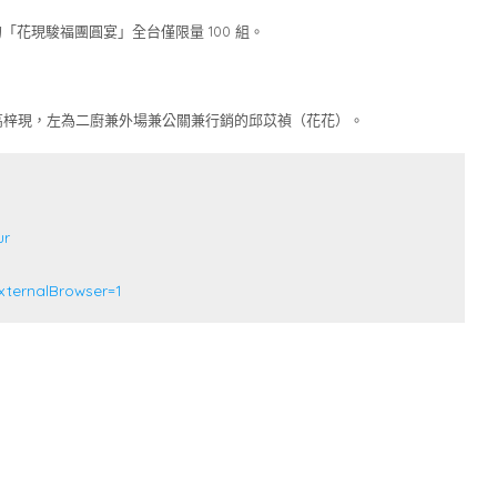
花現駿福團圓宴」全台僅限量 100 組。
高梓現，左為二廚兼外場兼公關兼行銷的邱苡禎（花花）。
ur
xternalBrowser=1