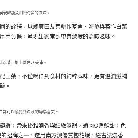
展現鱘龍魚細緻Q彈的滋味。
同的詮釋，以綠寶田友善耕作菱角、海參與契作白菜
厚重負擔，呈現出家常卻帶有深度的溫暖滋味。
佛跳牆，加上菱角超美味。
配山藥，不僅喝得到食材的純粹本味，更有溫潤滋補
碗。
口都可以感覺到湯頭的醇厚香美。
鑽蝦，帶來優雅酒香與細緻酒韻，蝦肉Q彈鮮甜，色
現的招牌之一，選用南方澳優質櫻花蝦，經古法爆香