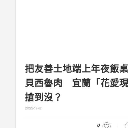
把友善土地端上年夜飯桌
貝西魯肉 宜蘭「花愛現
搶到沒？
2025-12-12
0