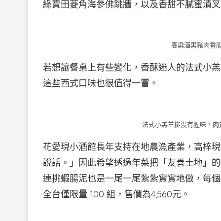
綠寶田菱角海參佛跳牆，以及香甜不膩蜜漬叉
高粱酒黑豬肉香
若想讓餐桌上有些變化，香酥迷人的法式小羔
這些西式口味也很值得一嘗。
法式小羔羊排沒有腥味，肉
花愛現小酒館長年支持在地農漁產業，高梓現
說話。」因此希望透過年菜把「友善土地」的
連挑蝦腸泥也是一尾一尾紮紮實實地做，每個
全台僅限量 100 組，售價為4,560元。