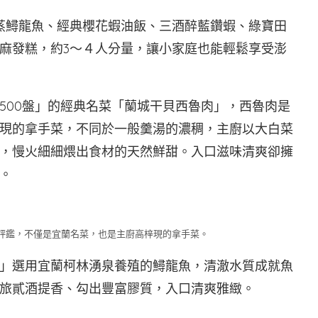
蒸鱘龍魚、經典櫻花蝦油飯、三酒醉藍鑽蝦、綠寶田
麻發糕，約3～４人分量，讓小家庭也能輕鬆享受澎
500盤」的經典名菜「蘭城干貝西魯肉」，西魯肉是
現的拿手菜，不同於一般羹湯的濃稠，主廚以大白菜
，慢火細細煨出食材的天然鮮甜。入口滋味清爽卻擁
。
食評鑑，不僅是宜蘭名菜，也是主廚高梓現的拿手菜。
」選用宜蘭柯林湧泉養殖的鱘龍魚，清澈水質成就魚
旅貳酒提香、勾出豐富膠質，入口清爽雅緻。