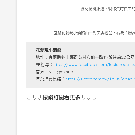
食材精挑細選，製作費時費工的「
宜蘭花愛現小酒館由一對夫妻經營，右為主廚
花愛現小酒館
地址：宜蘭縣冬山鄉群英村八仙一路117號往前20公尺
FB粉專：
https://www.facebook.com/lebistrodefle
官方 LINE | @akhua
年菜購買連結：
https://s.ccat.com.tw/17986?openE
⇩⇩⇩按讚訂閱看更多⇩⇩⇩