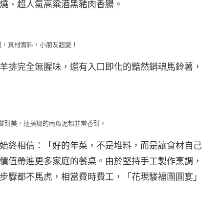
燒、超人氣高粱酒黑豬肉香腸。
腸，真材實料，小朋友超愛！
羊排完全無腥味，還有入口即化的黯然銷魂馬鈴薯，
質甜美，連搭襯的南瓜泥都非常香甜。
始終相信：「好的年菜，不是堆料，而是讓食材自己
價值帶進更多家庭的餐桌。由於堅持手工製作烹調，
步驟都不馬虎，相當費時費工，「花現駿福團圓宴」