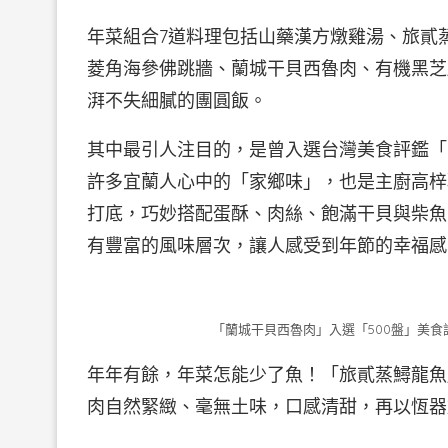
年菜組合7道料理包括山藥漢方燉雞湯、旅貳
菱角海參佛跳牆、蘭城干貝西魯肉、有機黑芝
湃不失細膩的團圓飯。
其中最引人注目的，是曾入選台灣美食評鑑「
許多宜蘭人心中的「家鄉味」，也是主廚高梓
打底，巧妙搭配蛋酥、肉絲、飽滿干貝與柴魚
有豐富的風味層次，讓人感受到年節的幸福感
「蘭城干貝西魯肉」入選「500盤」美
年年有餘，年菜怎能少了魚！「旅貳蒸鱘龍魚
肉自然緊緻、毫無土味，口感清甜，再以恆器