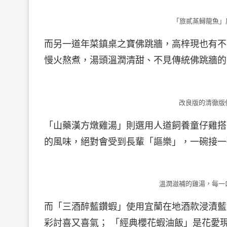
「旅貳蒸鱘龍魚」
而另一道年菜鎮桌之寶佛跳牆，高梓現也有不
慢火熬煮，湯頭溫潤清甜、不見傳統佛跳牆的
改良版的清徹版
「山藥漢方燉雞湯」則選用人道飼養童仔雞搭
的風味，絕對會受到長輩「謳樂」，一碗接一
溫潤滋補的雞湯，每一
而「三酒醉藍鑽蝦」使用宜蘭在地酒款浸漬藍
彩討喜又喜氣； 「經典櫻花蝦油飯」是花愛