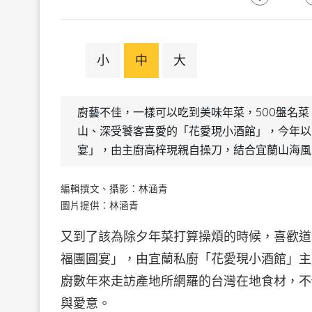
小
中
大
廚藝不佳，一樣可以吃到美味年菜，500盤名
山、深受饕客喜愛的「花愛現小酒館」，今年以「
宴」，由主廚高梓現親自操刀，結合宜蘭山海風
編輯撰文、攝影：林涵青
圖片提供：林涵青
又到了該為除夕年菜打算操煩的時候，喜歡道
福團圓宴」，由宜蘭私廚「花愛現小酒館」主
廚數年來走訪產地所網羅的台灣在地食材，不
與愛意。