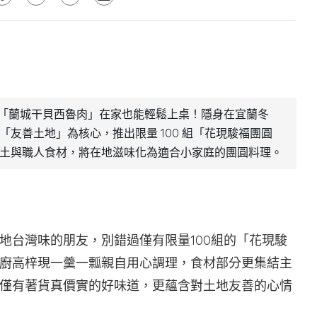
菜「蘭城干貝西魯肉」在家也能輕鬆上桌！隱身在宜蘭冬
友善土地」為核心，推出限量 100 組「花現駿福團圓
土與職人食材，將在地滋味化為適合小家庭的團圓料理。
地台灣味的朋友，別錯過僅有限量100組的「花現駿
廚高梓現一羹一瓢親自用心調理，食材部分更集結主
僅有著貨真價實的好味道，更蘊含對土地友善的心情