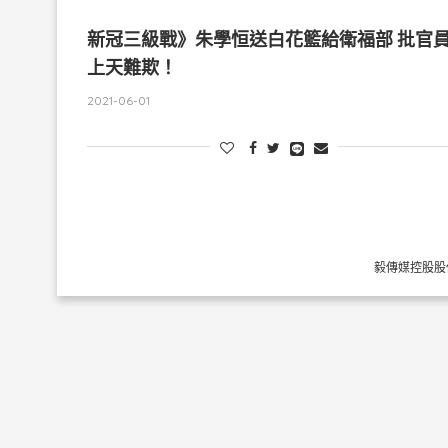
新冠三級戰》朱學恒送白花籃給衛福部 批官
上天難欺！
2021-06-01
毅傳媒控股股份有