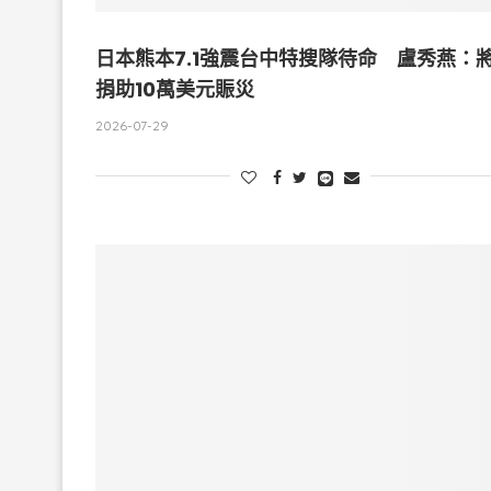
日本熊本7.1強震台中特搜隊待命 盧秀燕：
捐助10萬美元賑災
2026-07-29