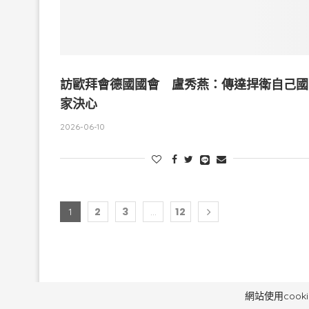
訪歐拜會德國國會 盧秀燕：傳達捍衛自己國
家決心
2026-06-10
2
3
12
1
...
毅傳媒控股股份有
網站使用coo