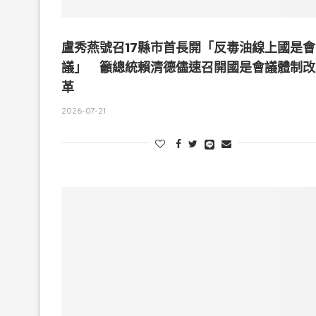
盧秀燕號召17縣市首長開「反毒油線上國是會
議」 籲總統賴清德儘速召開國是會議體制改
革
2026-07-21