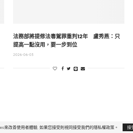
法務部將提修法毒駕罪重判12年 盧秀燕：只
提高一點沒用，要一步到位
2026-06-03
限公司 版權所有，非經授權，不得轉載 All Right Reserved.
Yi Media Inc.
電話：02
kies來改善使用者體驗, 如果您接受則視同接受我們的隱私權政策。
接