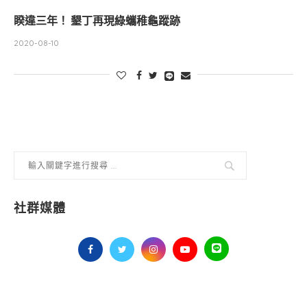
睽違三年！ 墾丁再現綠蠵稚龜蹤跡
2020-08-10
社群媒體