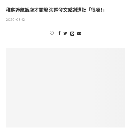
稚龜迷航飯店才關燈 海巡發文感謝遭批「很噁!」
2020-08-12