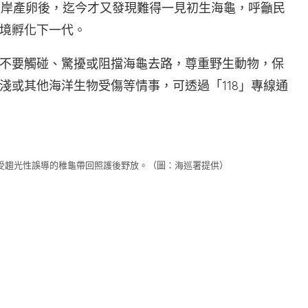
現上岸產卵後，迄今才又發現難得一見初生海龜，呼籲民
境孵化下一代。
不要觸碰、驚擾或阻擋海龜去路，尊重野生動物，保
淺或其他海洋生物受傷等情事，可透過「118」專線通
受趨光性誤導的稚龜帶回照護後野放。（圖：海巡署提供）