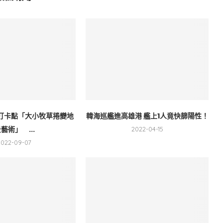
打卡點「大小牧草捲變地
韓海巡艦進高雄港 艦上1人竟快篩陽性！
藝術」 ...
2022-04-15
2022-09-07