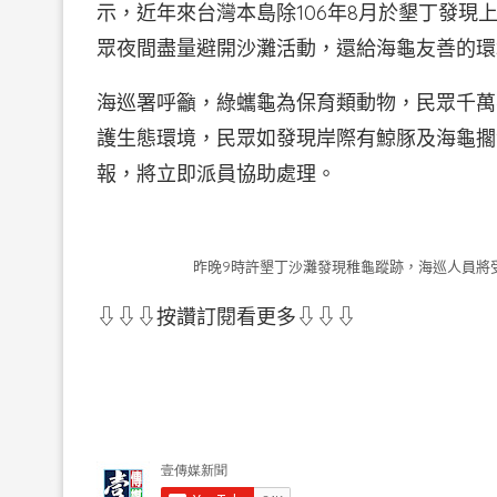
示，近年來台灣本島除106年8月於墾丁發
眾夜間盡量避開沙灘活動，還給海龜友善的環
海巡署呼籲，綠蠵龜為保育類動物，民眾千萬
護生態環境，民眾如發現岸際有鯨豚及海龜擱
報，將立即派員協助處理。
昨晚9時許墾丁沙灘發現稚龜蹤跡，海巡人員將
⇩⇩⇩按讚訂閱看更多⇩⇩⇩