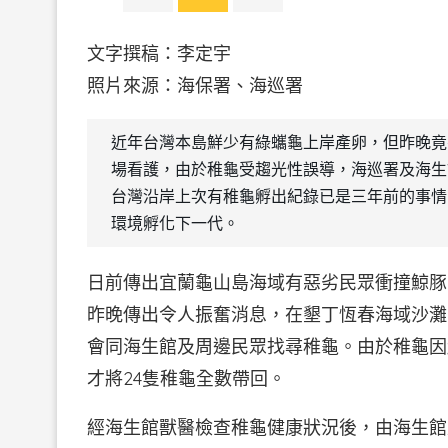
文字撰稿：李定宇
照片來源：海保署、海巡署
近年台灣本島鮮少有綠蠵龜上岸產卵，但昨晚竟
場看護，由於稚龜受趨光性誤導，海巡署及海生
台灣沿岸上次有稚龜孵出紀錄已是三年前的事情
環境孵化下一代。
日前傳出宜蘭龜山島海域有惡劣民眾衝撞鯨豚
昨晚傳出令人振奮消息，在墾丁恆春海域沙灘
會同海生館及周邊民眾找尋稚龜。由於稚龜因
才將24隻稚龜全數帶回。
經海生館獸醫檢查稚龜健康狀況後，由海生館