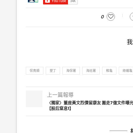
0
我
保育類
墾丁
海保署
海巡署
稚龜
綠蠵龜
上一篇報導
〈獨家〉董座黃文烈債留康友 搬走7億文件曝
【股后窒息1】