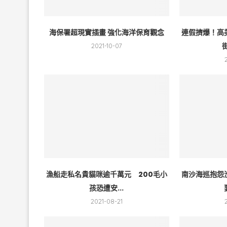
海保署超現實插畫 強化海洋保育觀念
連假擠爆！高
2021-10-07
漁船走私名貴貓咪逾千萬元 200毛小
南沙海巡抱怨
孩恐遭安...
2021-08-21