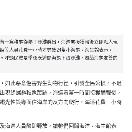
有一窩稚龜從墾丁沙灘孵出，海巡署接獲報後立即派人現
館等人員花費一小時才尋獲24隻小海龜。海生館表示，
。呼籲民眾夏季夜晚避開海龜下蛋沙灘，還給海龜友善的
，如此惡意傷害野生動物行徑，引發全民公憤。不過
出現綠蠵龜稚龜蹤跡，海巡署第一時間接獲通報後，
趨光性誤導而往海岸的反方向爬行，海巡花費一小時
及海巡人員隨即野放，讓牠們回歸海洋。海生館表