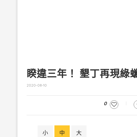
睽違三年！ 墾丁再現綠
2020-08-10
0
小
中
大