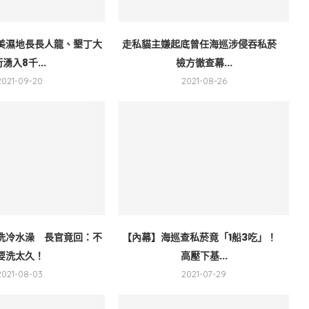
美濕地長長人龍、墾丁大
走私貓主嫌起底曾任海巡涉侵吞私菸
街湧入8千...
檢方徹查幕...
2021-09-20
2021-08-26
洗冷水澡 長官竟回：不
【內幕】海巡查私菸竟「1船3吃」！
要洗太久！
高壓下基...
2021-08-03
2021-07-29