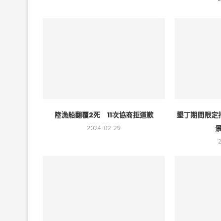
陸漁船翻覆2死 11次協商拒道歉
墾丁期間限定
景
2024-02-29