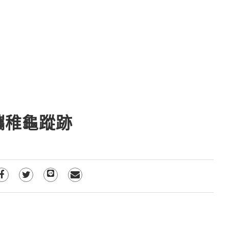
蠵稚龜蹤跡