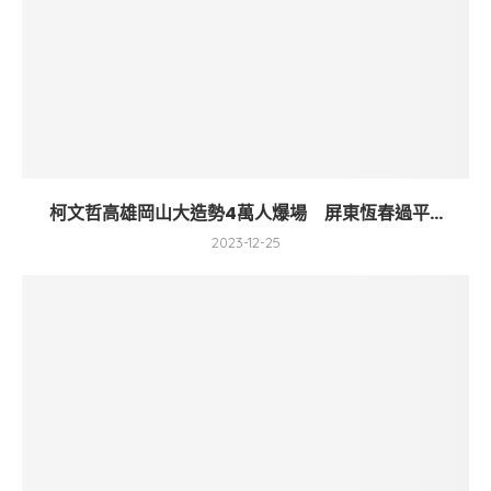
柯文哲高雄岡山大造勢4萬人爆場 屏東恆春過平...
2023-12-25