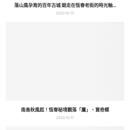
落山風孕育的百年古城 遊走在恆春老街的時光軸...
2020-10-31
南島秋風起！恆春秘境觀落「鷹」、賞奇蝶
2020-10-17