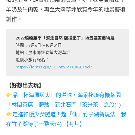
羊奶及牛肉乾，再至大灣草坪欣賞今年的地景藝術
創作。
2022琅嶠鷹季「道法自然 鷹揚墾丁」地景裝置藝術展
時間：9月6日～10月31日
地點：屏東縣恆春鎮大灣草坪
追鷹小旅行報名：
https://forms.gle/JC6hz6JcTCeGEYbd7
【好想出去玩】
品一杯海風與火山的滋味，海景祕境有機茶園
「林間茶席」體驗｜新北石門「茶米茶」之旅(1)
走進神隱少女隧道！超「仙」竹子湖新玩法｜我
在竹子湖待了一整天(4) 【有片】