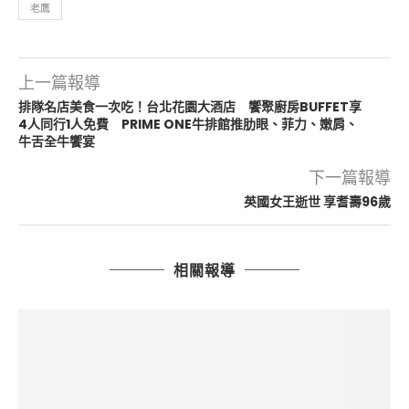
老鷹
上一篇報導
排隊名店美食一次吃！台北花園大酒店 饗聚廚房BUFFET享
4人同行1人免費 PRIME ONE牛排館推肋眼、菲力、嫩肩、
牛舌全牛饗宴
下一篇報導
英國女王逝世 享耆壽96歲
相關報導