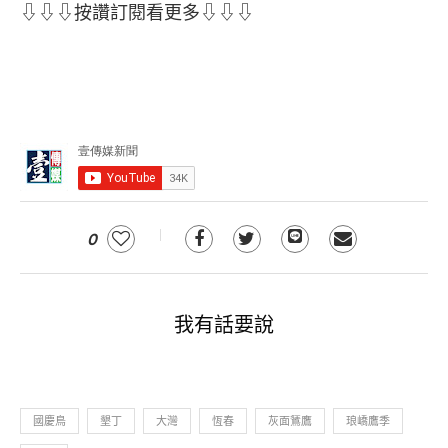
⇩⇩⇩按讚訂閱看更多⇩⇩⇩
0
我有話要說
國慶鳥
墾丁
大灣
恆春
灰面鵟鷹
琅嶠鷹季