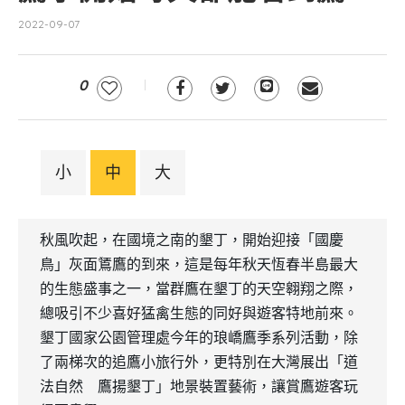
2022-09-07
0
小
中
大
秋風吹起，在國境之南的墾丁，開始迎接「國慶
鳥」灰面鵟鷹的到來，這是每年秋天恆春半島最大
的生態盛事之一，當群鷹在墾丁的天空翱翔之際，
總吸引不少喜好猛禽生態的同好與遊客特地前來。
墾丁國家公園管理處今年的琅嶠鷹季系列活動，除
了兩梯次的追鷹小旅行外，更特別在大灣展出「道
法自然 鷹揚墾丁」地景裝置藝術，讓賞鷹遊客玩