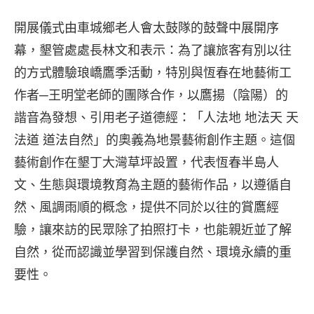
開展儀式由車城鄉老人會太鼓隊的鼓聲中展開序
幕，墾管處處長林文和表示：為了讓旅客有別以往
的方式體驗琅嶠鷹季活動，特別與恆春在地藝術工
作者─王明堂老師的團隊合作，以鷹揚（陰陽）的
諧音為發想、引用老子道德經：「人法地 地法天 天
法道 道法自然」的奧義為地景藝術創作主題。這個
藝術創作在墾丁大灣草坪設置，代表恆春半島人
文、生態與環境教育為主題的藝術作品，以遵循自
然、風調雨順的概念，提供不同於以往的賞鷹經
驗，讓來訪的民眾除了拍照打卡，也能親近並了解
自然，從而認識並學習到保護自然、環境永續的重
要性。