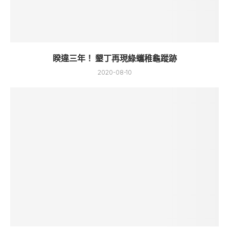
睽違三年！ 墾丁再現綠蠵稚龜蹤跡
2020-08-10