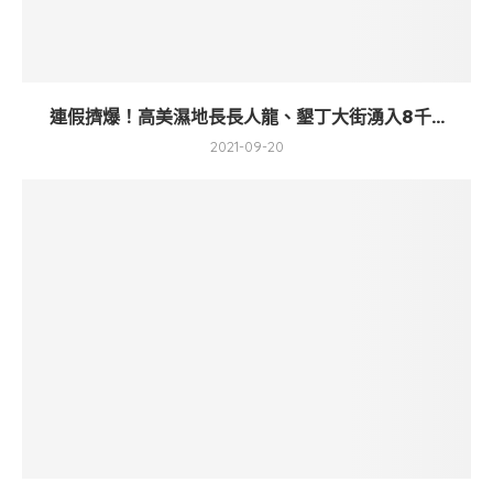
連假擠爆！高美濕地長長人龍、墾丁大街湧入8千...
2021-09-20