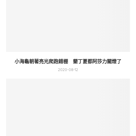
小海龜朝著亮光爬跑錯棚 墾丁夏都阿莎力關燈了
2020-08-12