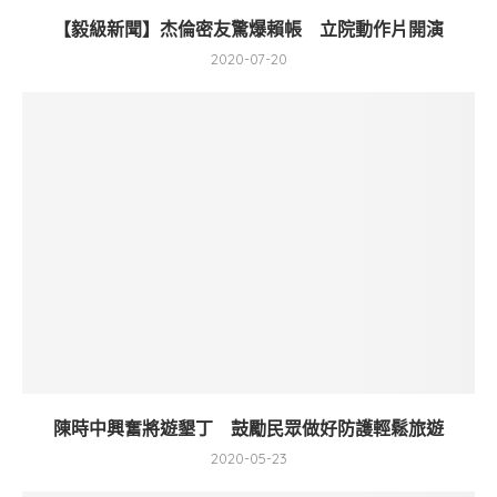
【毅級新聞】杰倫密友驚爆賴帳 立院動作片開演
2020-07-20
陳時中興奮將遊墾丁 鼓勵民眾做好防護輕鬆旅遊
2020-05-23