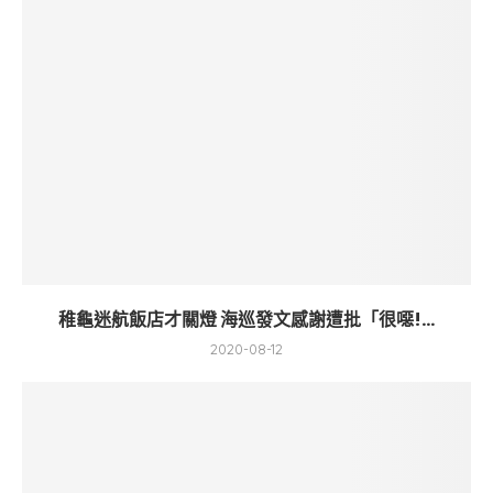
稚龜迷航飯店才關燈 海巡發文感謝遭批「很噁!...
2020-08-12