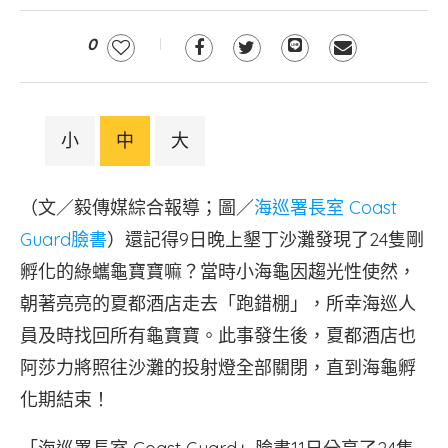
0
小
中
大
（文／毅傳媒綜合報導；圖／
海巡署長室 Coast
Guard臉書
）還記得9日晚上墾丁沙灘發現了24隻剛
孵化的綠蠵龜寶寶嘛？當時小海龜因趨光性使然，
朝著亮亮的夏都酒店走去「跑錯棚」，所幸海巡人
員及時找回所有龜寶寶。此事發生後，夏都酒店也
阿莎力將照往沙灘的投射燈全部關閉，直到海龜孵
化期結束！