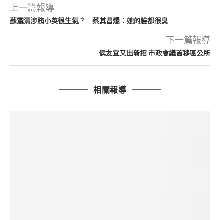
上一篇報導
蘇震清涉賄小英很生氣？ 蔡其昌爆：她的臉都很臭
下一篇報導
侯友宜又出新招 市政會議首移區公所
相關報導