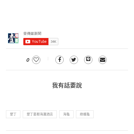
0
我有話要說
墾丁
墾丁夏都海灘酒店
海龜
綠蠵龜