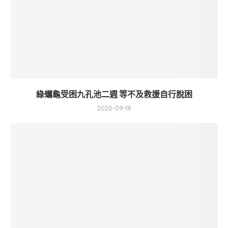
綠蠵龜受困九孔池二週 等不及救援自行脫困
2020-09-18