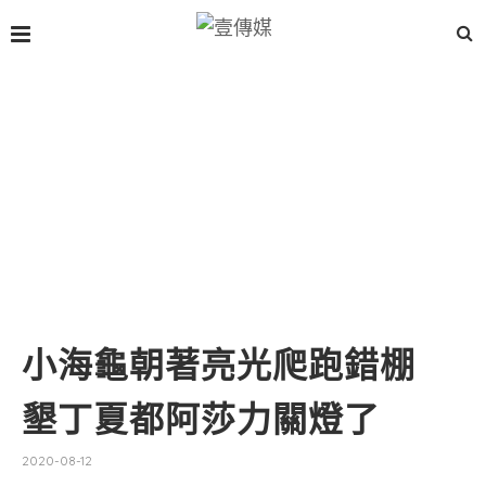
小海龜朝著亮光爬跑錯棚
墾丁夏都阿莎力關燈了
2020-08-12