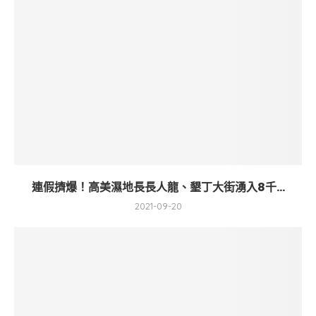
連假擠爆！高美濕地長長人龍、墾丁大街湧入8千...
2021-09-20