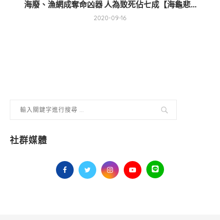
海廢、漁網成奪命凶器 人為致死佔七成【海龜悲...
2020-09-16
社群媒體