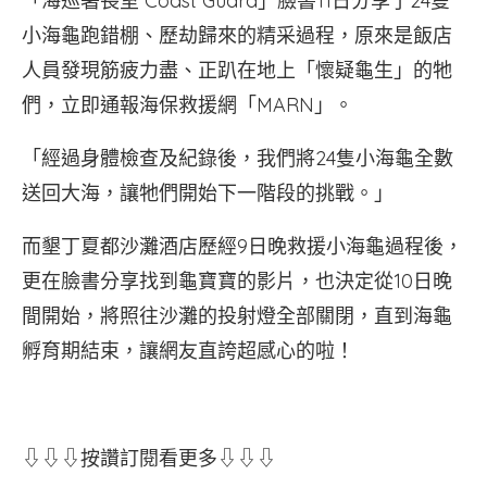
「海巡署長室 Coast Guard」臉書11日分享了24隻
小海龜跑錯棚、歷劫歸來的精采過程，原來是飯店
人員發現筋疲力盡、正趴在地上「懷疑龜生」的牠
們，立即通報海保救援網「MARN」。
「經過身體檢查及紀錄後，我們將24隻小海龜全數
送回大海，讓牠們開始下一階段的挑戰。」
而墾丁夏都沙灘酒店歷經9日晚救援小海龜過程後，
更在臉書分享找到龜寶寶的影片，也決定從10日晚
間開始，將照往沙灘的投射燈全部關閉，直到海龜
孵育期結束，讓網友直誇超感心的啦！
⇩⇩⇩按讚訂閱看更多⇩⇩⇩