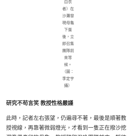
白衣
者）在
沙灘發
現母龜
下蛋
後，立
即召集
團隊前
來等
候。
（圖：
李定宇
攝）
研究不苟言笑 教授性格嚴謹
此時，記者左右張望，仍遍尋不著，最後是順著教
授視線，再靠著微弱燈光，才看到一隻正在撥沙挖