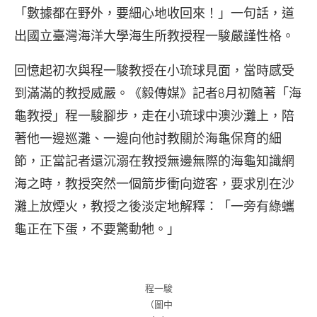
「數據都在野外，要細心地收回來！」一句話，道
出國立臺灣海洋大學海生所教授程一駿嚴謹性格。
回憶起初次與程一駿教授在小琉球見面，當時感受
到滿滿的教授威嚴。《毅傳媒》記者8月初隨著「海
龜教授」程一駿腳步，走在小琉球中澳沙灘上，陪
著他一邊巡灘、一邊向他討教關於海龜保育的細
節，正當記者還沉溺在教授無邊無際的海龜知識網
海之時，教授突然一個箭步衝向遊客，要求別在沙
灘上放煙火，教授之後淡定地解釋：「一旁有綠蠵
龜正在下蛋，不要驚動牠。」
程一駿
（圖中