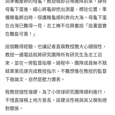
洞準備產卵的母龜。教授隨即召喚團隊前來，靜待
母龜下蛋後，細心將龜卵挖出測量、標註位置，準
備稚龜孵出時，保護稚龜順利奔向大海。母龜下蛋
在台灣已難得一見，志工掩不住興奮說「這畫面實
在難能可貴！」
這個難得經驗，也讓記者直窺教授膽大心細個性，
教授一通電話就將研究團隊所有研究生及志工召
來，並在一旁監督指導。過程中，團隊成員無不兢
兢業業迅速完成教授指示，不難想像在教授的監督
下做論文，自然是壓力爆表。
程教授個性強硬，為了小琉球研究團隊順利進行，
不惜直接槓上地方首長，這硬派性格與其父親有絕
對關係。