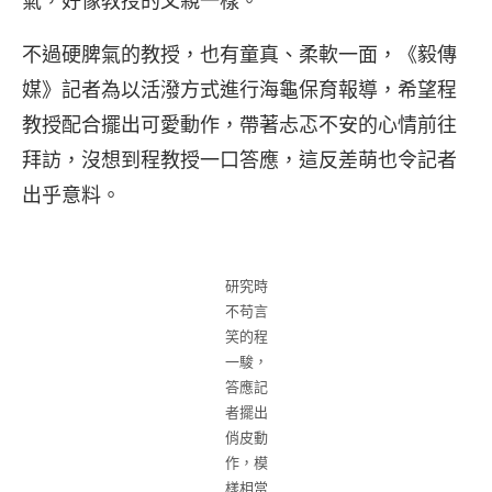
氣，好像教授的父親一樣。
不過硬脾氣的教授，也有童真、柔軟一面，《毅傳
媒》記者為以活潑方式進行海龜保育報導，希望程
教授配合擺出可愛動作，帶著忐忑不安的心情前往
拜訪，沒想到程教授一口答應，這反差萌也令記者
出乎意料。
研究時
不苟言
笑的程
一駿，
答應記
者擺出
俏皮動
作，模
樣相當