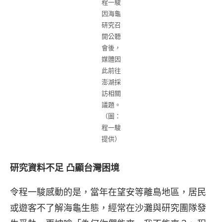
程一駿
因海龜
研究召
開公聽
會後，
媒體因
此前往
澎湖採
訪相關
議題。
（圖：
程一駿
提供）
研究資料不足 凸顯台灣困境
令程一駿感動的是，當年在望安等離島地區，居民
或遊客不了解海龜生態，經常在沙灘與研究團隊發