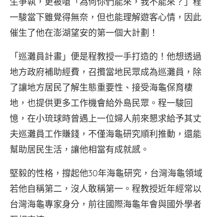
生爭執，更被嗆「為何你們能來，我不能來？」程
一駿當下雖覺得無奈，但也能理解遊客心情，因此
催生了他在澎湖望安的第一個大計劃！
「巡灘員計畫」便是程教授一手打造的！他想透過
地方政府補助經費，召攬當地民眾成為巡灘員，除
了讓地方居民了解生態重要性、接受海龜保育棲
地，也提供更多工作機會給外島民眾。程一駿回
憶，在小琉球時曾遇上一位婦人前來懇求給予其丈
夫巡灘員工作賺錢，不僅海龜研究順利推動，還能
幫助居民生活，讓他相當有成就感。
堅毅的性格，撐起他30年海龜研究，台灣海龜領域
若他自稱第二，沒人敢稱第一。程教授近年經常以
台灣海龜專家身分，前往國際海龜年會與國外學者