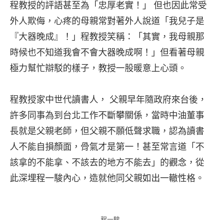
程教授的評語甚至為「忠厚老實！」 但也因此常受
外人欺侮，心疼的母親常對著外人說道「我兒子是
『大器晚成』！」程教授笑稱：「其實，我母親那
時候也不知道我會不會大器晚成啊！」但看著母親
極力幫忙辯駁的樣子，教授一股暖意上心頭。
程教授家中世代讀書人， 父親早年隨政府來台後，
許多同事為到台北工作不斷攀關係，當時中油董事
長就是父親老師，但父親不願低聲求職，認為讀書
人不能自損顏面，骨氣才是第一！甚至常言道「不
該拿的不能拿、不該去的地方不能去」的觀念，從
此深埋程一駿內心，造就他同父親如出一轍性格。
程一駿