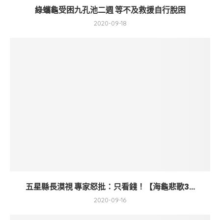
綠蠵龜受困九孔池二週 等不及救援自行脫困
2020-09-18
五星縣長漠視 專家怒批：只看錢！【海龜悲歌3...
2020-09-16