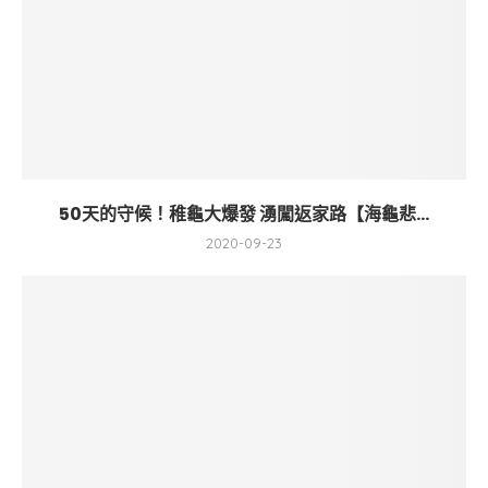
50天的守候！稚龜大爆發 湧闖返家路【海龜悲...
2020-09-23