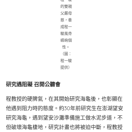
的雙親
父嚴母
慈，養
成程一
駿風骨
嶙峋個
性。
（圖：
程一駿
提供）
研究遇阻礙 召開公聽會
程教授的硬脾氣，在其開始研究海龜後，也彰顯在
他遇到阻力時的態度。約30年前研究生在澎湖望安
研究海龜，遇到望安沙灘準備施工做水泥步道，不
但破壞海龜棲地，研究計畫也將被迫中斷，程教授