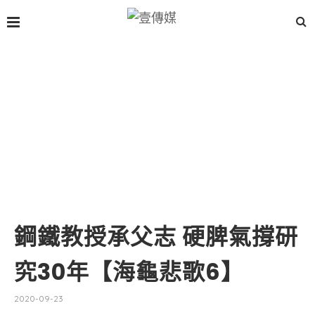
鋼鐵教授承父志 硬脾氣撐研
究30年【海龜悲歌6】
2020-09-23