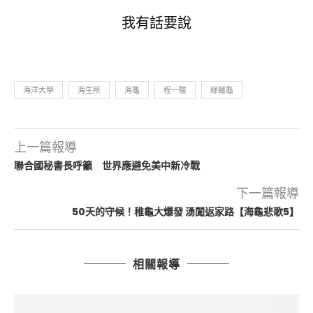
我有話要說
海洋大學
海生所
海龜
程一駿
綠蠵龜
上一篇報導
聯合國秘書長呼籲 世界應避免美中新冷戰
下一篇報導
50天的守候！稚龜大爆發 湧闖返家路【海龜悲歌5】
相關報導