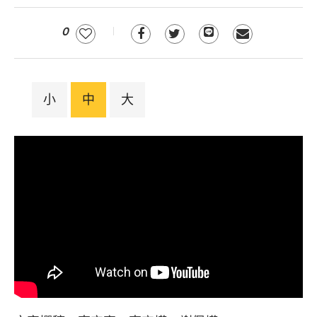
0
小
中
大