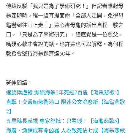
他總反駁「我只是為了學術研究！」但記者想起母
龜產卵時，程一駿耳提面命「全部人走開，免得母
龜嚇到往山上走！」這心疼母龜的話出自程一駿之
口，「只是為了學術研究」，總感覺是一位慈父，
嘴硬心軟才會說的話。也許這也可以解釋，為何程
教授會堅持海龜保育達30年。
延伸閱讀：
螺旋槳虐殺 瀕絕海龜5年死逾7百隻【海龜悲歌1】
直擊！交通船急衝港口 限速公文淪廢紙【海龜悲歌
2】
五星縣長漠視 專家怒批：只看錢！【海龜悲歌3】
海廢、漁網成奪命凶器 人為致死佔七成【海龜悲歌