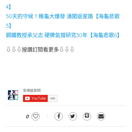
4】
50天的守候！稚龜大爆發 湧闖返家路【海龜悲歌
5】
鋼鐵教授承父志 硬脾氣撐研究30年【海龜悲歌6】
⇩⇩⇩按讚訂閱看更多⇩⇩⇩
0