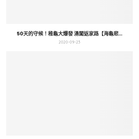
50天的守候！稚龜大爆發 湧闖返家路【海龜悲...
2020-09-23