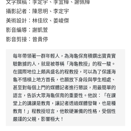
文字撰稿：李定宇、李宜樺、謝佩樺
攝影記者：陳思明、李定宇
美術設計：林佳欣、姜峻傑
影音編導：謝凱萱
影音剪接：曾貴停
每年帶領著一群年輕人，為海龜保育積鑽出寶貴實
驗數據的人，就是被尊稱「海龜教授」的程一駿。
在國際地位上頗具盛名的程教授，可以為了保護海
龜不惜槓上地方首長，也願放下身段與學生相處、
甚至對每個上門的媒體記者進行懇談，用最簡單的
語言，告訴大眾海龜保育的重要性。他說：「在課
堂上的講課是教育，讓記者透過媒體發聲，也是種
教育！」程教授坦言，他軟硬兼備的性格，受個性
嚴謹的父親，影響極大！