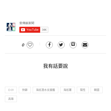
0
我有話要說
D-01
快篩
海巡潛水支援艦
海巡署
陽性
韓國
高雄