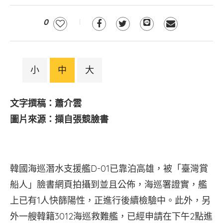
0
小
中
大
文字撰稿：蕭介雲
圖片來源：擷自張競臉書
韓國海巡潛水支援艦D-01已靠泊高雄，被「臺灣賞
船人」臉書網頁拍攝到並且公佈，海巡署證實，艦
上已有1人快篩陽性，正進行後續檢驗中。此外，另
外一艘韓籍3012海巡救難艦，已經申請在下午2點進