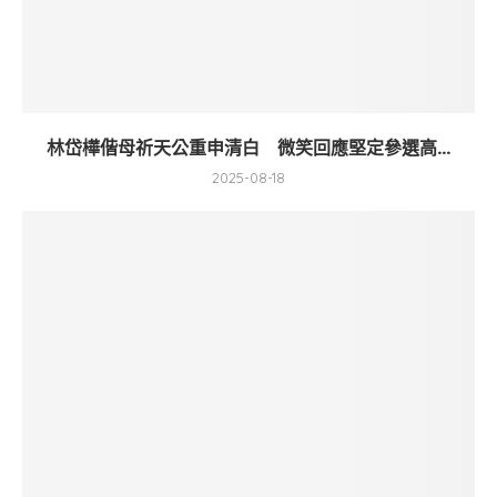
林岱樺偕母祈天公重申清白 微笑回應堅定參選高...
2025-08-18