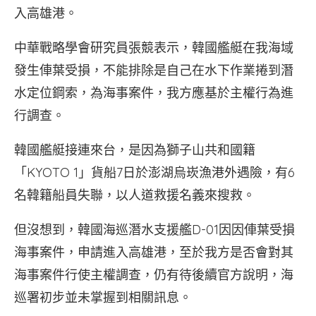
入高雄港。
中華戰略學會研究員張競表示，韓國艦艇在我海域
發生俥葉受損，不能排除是自己在水下作業捲到潛
水定位鋼索，為海事案件，我方應基於主權行為進
行調查。
韓國艦艇接連來台，是因為獅子山共和國籍
「KYOTO 1」貨船7日於澎湖烏崁漁港外遇險，有6
名韓籍船員失聯，以人道救援名義來搜救。
但沒想到，韓國海巡潛水支援艦D-01因因俥葉受損
海事案件，申請進入高雄港，至於我方是否會對其
海事案件行使主權調查，仍有待後續官方說明，海
巡署初步並未掌握到相關訊息。