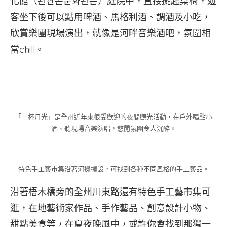
化館（완판본문화관은）庭院中，直接擺起桌椅，遊
客坐下後可以點用啤酒、馬格利酒、調酒及小吃，
欣賞樂團現場演出，就像是河畔音樂酒吧，氛圍相
當chill。
「一杯月光」是全州近年來很受歡迎的夜間觀光活動，在戶外喝點小
酒、聽現場音樂演唱，悠閒氛圍令人沉醉。
特色手工藝市集沿著河邊擺設，可找到各種不同風格的手工藝品。
沿著梧木橋旁的全州川東路還有特色手工藝市集可
逛，在地藝術家作品、手作藝品、創意設計小物、
甜點美食等，在夏夜晚風中，或許你會找到那獨一