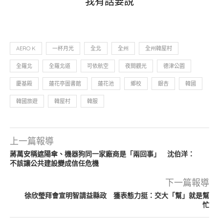
我有話要說
AERO K
一杯月光
全北
全州
全州韓屋村
全羅北
全羅北道
可依航空
夜間觀光
德津公園
慶基殿
蓮花亭圖書館
蓮花池
鄉校
銀杏
韓國
韓國旅遊
韓屋村
韓服
上一篇報導
蔣萬安稱遮陽傘、機器狗同一家廠商是「兩回事」 沈伯洋：
不該讓公共建設變成信任危機
下一篇報導
徐欣瑩拜會宣明智請益縣政 獲表態力挺：交大「幫」就是幫
忙