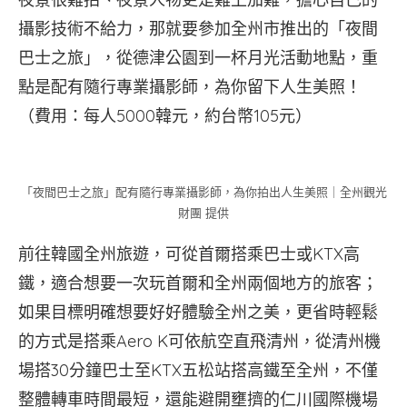
攝影技術不給力，那就要參加全州市推出的「夜間
巴士之旅」，從德津公園到一杯月光活動地點，重
點是配有隨行專業攝影師，為你留下人生美照！
（費用：每人5000韓元，約台幣105元）
「夜間巴士之旅」配有隨行專業攝影師，為你拍出人生美照｜全州觀光
財團 提供
前往韓國全州旅遊，可從首爾搭乘巴士或KTX高
鐵，適合想要一次玩首爾和全州兩個地方的旅客；
如果目標明確想要好好體驗全州之美，更省時輕鬆
的方式是搭乘Aero K可依航空直飛清州，從清州機
場搭30分鐘巴士至KTX五松站搭高鐵至全州，不僅
整體轉車時間最短，還能避開壅擠的仁川國際機場