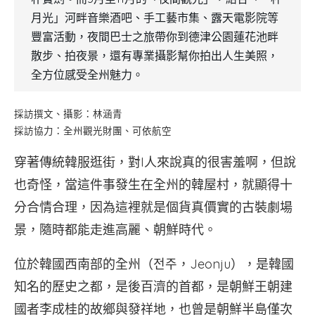
月光」河畔音樂酒吧、手工藝市集、露天電影院等
豐富活動，夜間巴士之旅帶你到德津公園蓮花池畔
散步、拍夜景，還有專業攝影幫你拍出人生美照，
全方位感受全州魅力。
採訪撰文、攝影：林涵青
採訪協力：全州觀光財團、可依航空
穿著傳統韓服逛街，對I人來說真的很害羞啊，但說
也奇怪，當這件事發生在全州的韓屋村，就顯得十
分合情合理，因為這裡就是個貨真價實的古裝劇場
景，隨時都能走進高麗、朝鮮時代。
位於韓國西南部的全州（전주，Jeonju），是韓國
知名的歷史之都，是後百濟的首都，是朝鮮王朝建
國者李成桂的故鄉與發祥地，也曾是朝鮮半島僅次