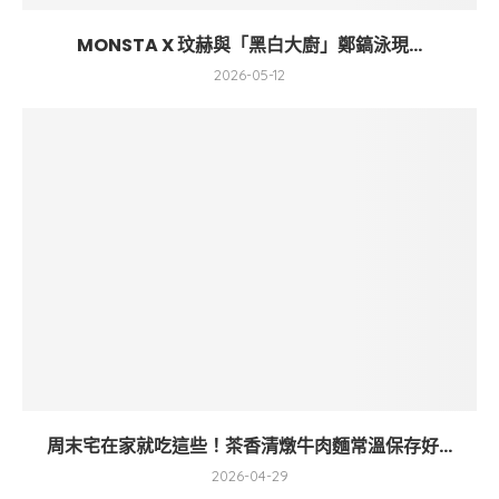
MONSTA X 玟赫與「黑白大廚」鄭鎬泳現...
2026-05-12
周末宅在家就吃這些！茶香清燉牛肉麵常溫保存好...
2026-04-29