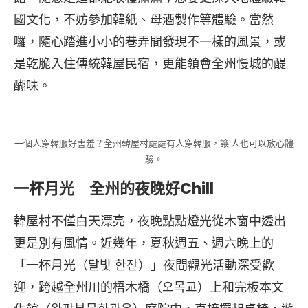
國文化，不妨參加韓紙、母酒製作等體驗。當然
囉，隨心踏進小小的巷弄間發現不一樣的風景，或
是乾脆入住傳統韓屋民宿，更能領會全州慢城的醍
醐味。
一個人穿韓服好害羞？全州韓屋村處處有人穿韓服，讓I人也可以放心體
驗。
一杯月光 全州的夜晚好Chill
韓屋村不僅白天漂亮，夜晚點點燈光從木窗中透出
更是別有風情。近幾年，夏秋週五、週六晚上的
「一杯月光（달빛 한잔）」夜間觀光活動深受歡
迎，跨越全州川的梧木橋（오목교）上和完板本文