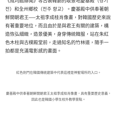
《成均館緋聞》等古裝韓劇的取景地慶基殿（경기
전）和全州鄉校（전주 향교）。慶基殿中供奉著朝
鮮開朝君王──太祖李成桂肖像畫，對韓國歷史來說
有著重要地位，而且由於是與君王有關的建築，構
造恢弘細緻，造景優美，身穿傳統韓服，站在朱紅
色木柱與古樸殿堂前，走過知名的竹林道，隨手一
拍都是充滿電影感的畫面。
紅色劍門在韓國傳統建築中代表這裡是神聖場所的入口。
慶基殿中供奉著朝鮮開朝君王太祖李成桂肖像畫，具有重要歷史意義，
因此也是韓國小學生校外教學景點。