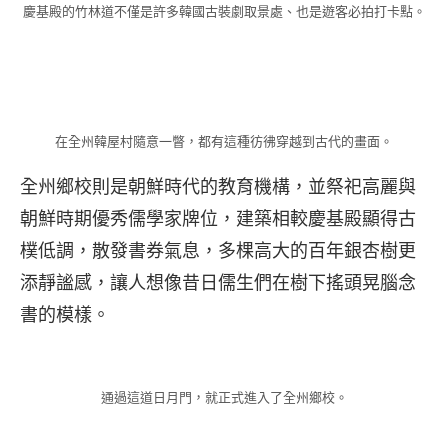
慶基殿的竹林道不僅是許多韓國古裝劇取景處、也是遊客必拍打卡點。
在全州韓屋村隨意一瞥，都有這種彷彿穿越到古代的畫面。
全州鄉校則是朝鮮時代的教育機構，並祭祀高麗與
朝鮮時期優秀儒學家牌位，建築相較慶基殿顯得古
樸低調，散發書券氣息，多棵高大的百年銀杏樹更
添靜謐感，讓人想像昔日儒生們在樹下搖頭晃腦念
書的模樣。
通過這道日月門，就正式進入了全州鄉校。