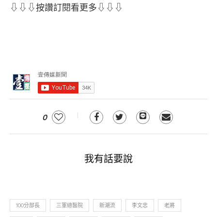
⇩⇩⇩按讚訂閱看更多⇩⇩⇩
0
我有話要說
100分部長
三軍總醫院
新潮流
李文忠
老將