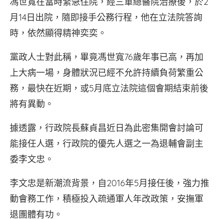
馮世寬在當時緊急住院，經三軍總醫院治療後，於2
月14日出院，隨即接手公務行程，他在立法院答詢
時，依然顯得精神奕奕。
黨政人士對此稱，畢竟馮世寬76歲年事已高，再加
上大病一場，身體狀況已經不允許持續負荷繁重公
務，最快在近期，或5月底立法院這個會期結束前後
將有異動。
據透露，行政院長蘇貞昌近日為此密集開會討論可
能接任人選，行政院的優先人選之一為退輔會副主
委李文忠。
李文忠是新潮流背景，自2016年5月接任後，強力推
動會務工作，積極投入疏通軍人年改政策，安撫軍
退團體有功。