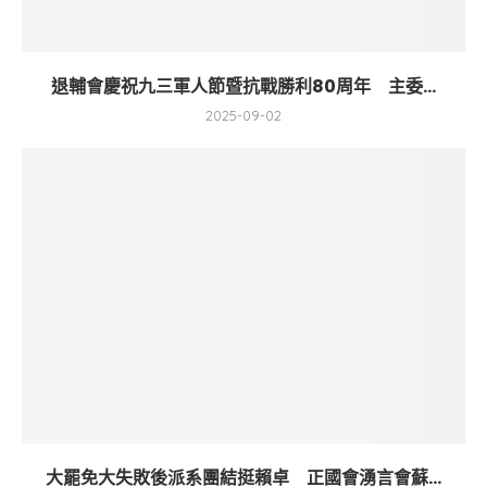
退輔會慶祝九三軍人節暨抗戰勝利80周年 主委...
2025-09-02
大罷免大失敗後派系團結挺賴卓 正國會湧言會蘇...