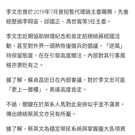
李文忠曾於2019年7月曾短暫代理過主委職務，先後
經歷過李翔宙、邱國正、馮世寬等3任主委。
李文忠近期協助辦理紀念和肯定前總統蔣經國活
動，甚至對外界一頭熱恢復徵兵的倡議，「逆風」
持保留態度，在在引發高度關注，內部對其行事風
格亦褒貶有之。
據了解，蘇貞昌近日在內部會議，對於李文忠可能
「更上一層樓」，表達高度肯定。
不過，關鍵在於英系人馬對此安排似乎並不滿意，
傳出總統蔡英文亦另有所屬。
據了解，蔡英文為穩定榮民系統與掌握龐大各項資