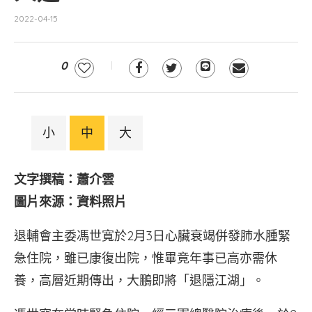
2022-04-15
0
小
中
大
文字撰稿：蕭介雲
圖片來源：資料照片
退輔會主委馮世寬於2月3日心臟衰竭併發肺水腫緊
急住院，雖已康復出院，惟畢竟年事已高亦需休
養，高層近期傳出，大鵬即將「退隱江湖」。