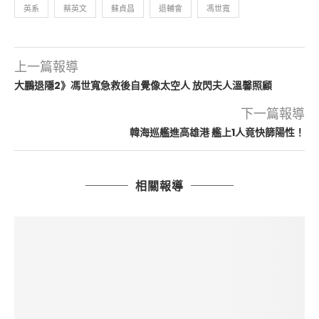
英系
蔡英文
蘇貞昌
退輔會
馮世寬
上一篇報導
大鵬退隱2》馮世寬急救後自覺像太空人 放閃夫人溫馨照顧
下一篇報導
韓海巡艦進高雄港 艦上1人竟快篩陽性！
相關報導