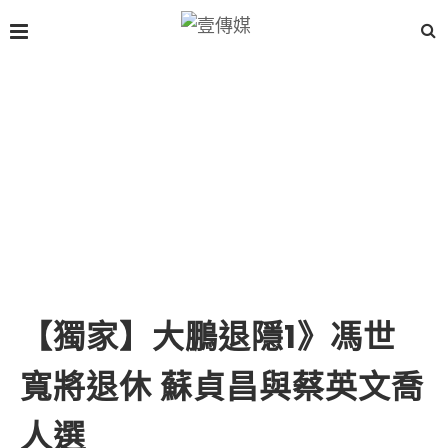
【獨家】大鵬退隱1》馮世
寬將退休 蘇貞昌與蔡英文喬
人選