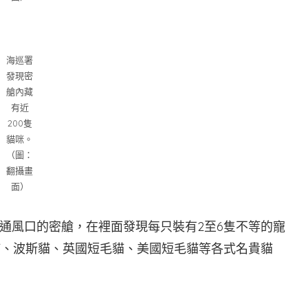
海巡署
發現密
艙內藏
有近
200隻
貓咪。
（圖：
翻攝畫
面）
通風口的密艙，在裡面發現每只裝有2至6隻不等的寵
貓、波斯貓、英國短毛貓、美國短毛貓等各式名貴貓