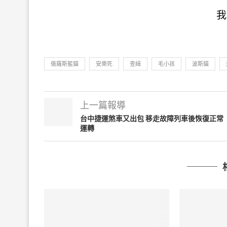
我
俄羅斯藍貓
安樂死
查緝
毛小孩
波斯貓
上一篇報導
台中捷運煞車又出包 移走故障列車後恢復正常
運轉