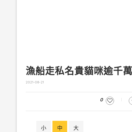
漁船走私名貴貓咪逾千萬
2021-08-21
0
小
中
大