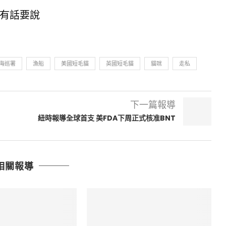
有話要說
海巡署
漁船
美國短毛貓
英國短毛貓
貓咪
走私
下一篇報導
紐時報導全球首支 美FDA下周正式核准BNT
相關報導