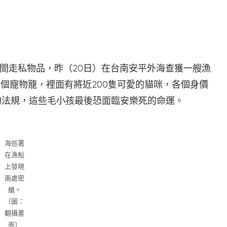
間走私物品，昨（20日）在台南安平外海查獲一艘漁
個寵物籠，裡面有將近200隻可愛的貓咪，各個身價
灣的法規，這些毛小孩最後恐面臨安樂死的命運。
海巡署
在漁船
上發現
兩處密
艙。
（圖：
翻攝畫
面）