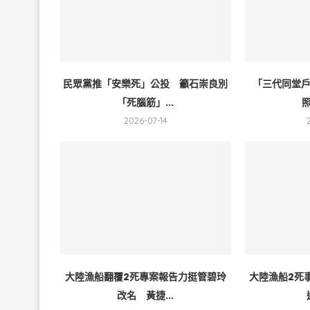
民眾黨推「安樂死」公投 籲石崇良別
「三代同堂
「死腦筋」...
照
2026-07-14
大陸漁船翻覆2死專案報告力挺管碧玲
大陸漁船2死
改名 黃捷...