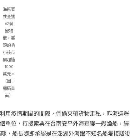
海巡署
共查獲
62個
寵物
籠，裏
頭的毛
小孩市
價超過
1000
萬元。
（圖：
翻攝畫
面）
利用疫情期間的間隙，偷偷夾帶貨物走私，昨海巡署
個單位，持搜索票在台南安平外海查獲一艘漁船，經
式貓咪，船長隨即承認是在澎湖外海跟不知名船隻接駁後