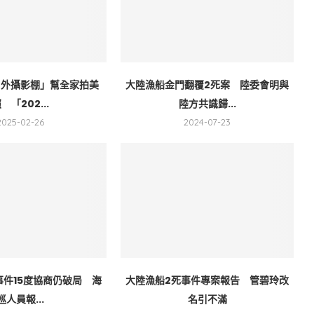
戶外攝影棚」幫全家拍美
大陸漁船金門翻覆2死案 陸委會明與
 「202...
陸方共識歸...
2025-02-26
2024-07-23
事件15度協商仍破局 海
大陸漁船2死事件專案報告 管碧玲改
巡人員報...
名引不滿