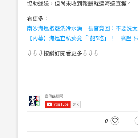
協助運送，但尚未收到報酬就遭海巡查獲。
看更多：
南沙海巡抱怨洗冷水澡 長官竟回：不要洗太
【內幕】海巡查私菸竟「1船3吃」！ 高壓
⇩⇩⇩按讚訂閱看更多⇩⇩⇩
0