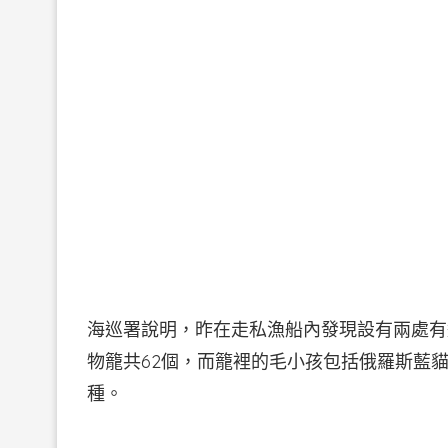
海巡署說明，昨在走私漁船內發現設有兩處有
物籠共62個，而籠裡的毛小孩包括俄羅斯藍
種。