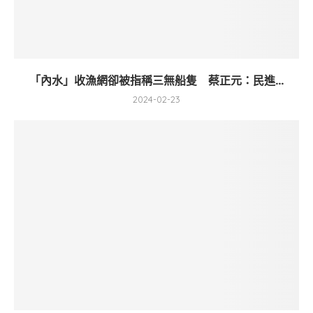
「內水」收漁網卻被指稱三無船隻 蔡正元：民進...
2024-02-23