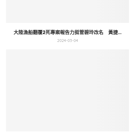
大陸漁船翻覆2死專案報告力挺管碧玲改名 黃捷...
2024-03-04