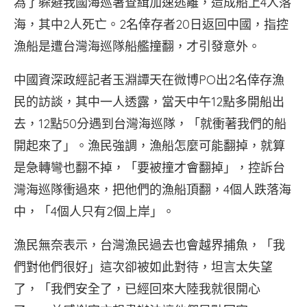
為了躲避我國海巡署查緝加速逃離，造成船上4人落
海，其中2人死亡。2名倖存者20日返回中國，指控
漁船是遭台灣海巡隊船艦撞翻，才引發意外。
中國資深政經記者玉淵譚天在微博PO出2名倖存漁
民的訪談，其中一人透露，當天中午12點多開船出
去，12點50分遇到台灣海巡隊，「就衝著我們的船
開起來了」。漁民強調，漁船怎麼可能翻掉，就算
是急轉彎也翻不掉，「要被撞才會翻掉」，控訴台
灣海巡隊衝過來，把他們的漁船頂翻，4個人跌落海
中，「4個人只有2個上岸」。
漁民無奈表示，台灣漁民過去也會越界捕魚，「我
們對他們很好」這次卻被如此對待，坦言太失望
了，「我們安全了，已經回來大陸我就很開心