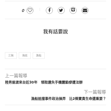
0
我有話要說
三無
海巡
漁船
上一篇報導
陸男偷渡來台近30年 領取遺失手機露餡慘遭法辦
下一篇報導
漁船追撞事件政治操弄 比2條寶貴生命還重要？