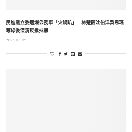
民進黨立委遭爆公務車「火鍋趴」 林楚茵沈伯洋吳思瑤
等綠委澄清反批抹黑
2025-06-05