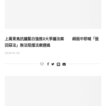
上萬青鳥抗議藍白強推3大爭議法案 細雨中怒喊「退
回惡法」無法阻擋法案通過
2024-12-20