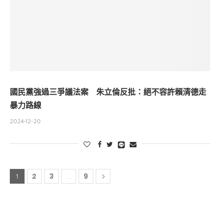
國民黨強過三爭議法案 朱立倫反批：絕不容許賴清德走
暴力路線
2024-12-20
2
3
9
1
...